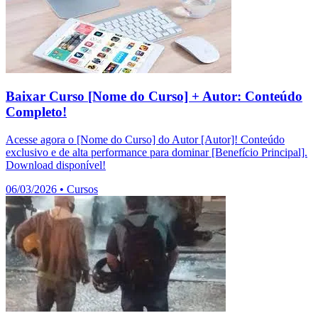
Baixar Curso [Nome do Curso] + Autor: Conteúdo
Completo!
Acesse agora o [Nome do Curso] do Autor [Autor]! Conteúdo
exclusivo e de alta performance para dominar [Benefício Principal].
Download disponível!
06/03/2026
•
Cursos