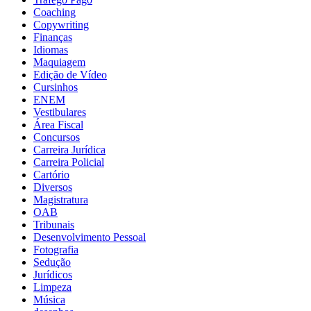
Coaching
Copywriting
Finanças
Idiomas
Maquiagem
Edição de Vídeo
Cursinhos
ENEM
Vestibulares
Área Fiscal
Concursos
Carreira Jurídica
Carreira Policial
Cartório
Diversos
Magistratura
OAB
Tribunais
Desenvolvimento Pessoal
Fotografia
Sedução
Jurídicos
Limpeza
Música