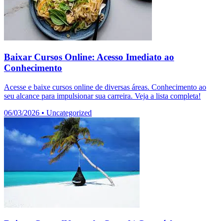
Baixar Cursos Online: Acesso Imediato ao
Conhecimento
Acesse e baixe cursos online de diversas áreas. Conhecimento ao
seu alcance para impulsionar sua carreira. Veja a lista completa!
06/03/2026
•
Uncategorized