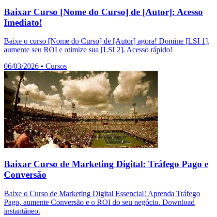
Baixar Curso [Nome do Curso] de [Autor]: Acesso
Imediato!
Baixe o curso [Nome do Curso] de [Autor] agora! Domine [LSI 1],
aumente seu ROI e otimize sua [LSI 2]. Acesso rápido!
06/03/2026
•
Cursos
Baixar Curso de Marketing Digital: Tráfego Pago e
Conversão
Baixe o Curso de Marketing Digital Essencial! Aprenda Tráfego
Pago, aumente Conversão e o ROI do seu negócio. Download
instantâneo.