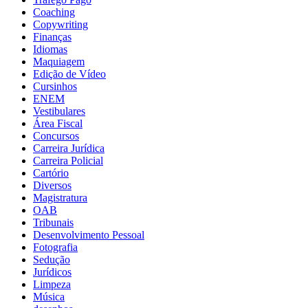
Coaching
Copywriting
Finanças
Idiomas
Maquiagem
Edição de Vídeo
Cursinhos
ENEM
Vestibulares
Área Fiscal
Concursos
Carreira Jurídica
Carreira Policial
Cartório
Diversos
Magistratura
OAB
Tribunais
Desenvolvimento Pessoal
Fotografia
Sedução
Jurídicos
Limpeza
Música