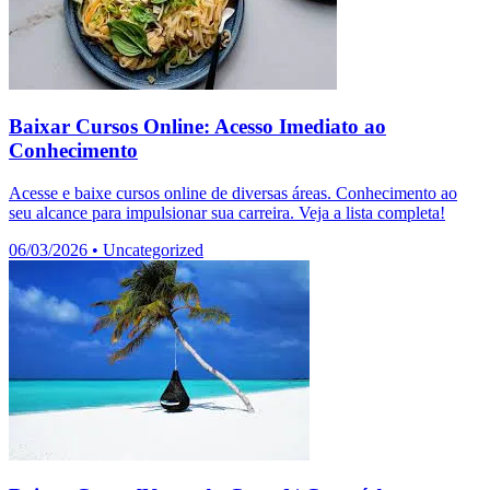
Baixar Cursos Online: Acesso Imediato ao
Conhecimento
Acesse e baixe cursos online de diversas áreas. Conhecimento ao
seu alcance para impulsionar sua carreira. Veja a lista completa!
06/03/2026
•
Uncategorized