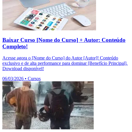
Baixar Curso [Nome do Curso] + Autor: Conteúdo
Completo!
Acesse agora o [Nome do Curso] do Autor [Autor]! Conteúdo
exclusivo e de alta performance para dominar [Benefício Principal].
Download disponível!
06/03/2026
•
Cursos