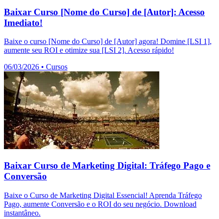
Baixar Curso [Nome do Curso] de [Autor]: Acesso
Imediato!
Baixe o curso [Nome do Curso] de [Autor] agora! Domine [LSI 1],
aumente seu ROI e otimize sua [LSI 2]. Acesso rápido!
06/03/2026
•
Cursos
Baixar Curso de Marketing Digital: Tráfego Pago e
Conversão
Baixe o Curso de Marketing Digital Essencial! Aprenda Tráfego
Pago, aumente Conversão e o ROI do seu negócio. Download
instantâneo.