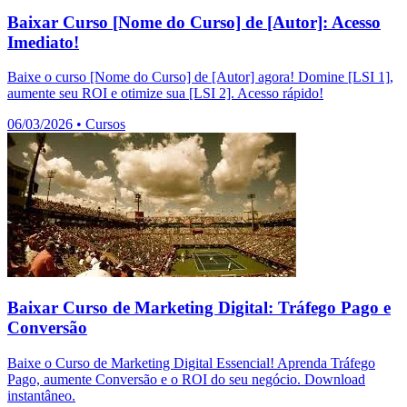
Baixar Curso [Nome do Curso] de [Autor]: Acesso
Imediato!
Baixe o curso [Nome do Curso] de [Autor] agora! Domine [LSI 1],
aumente seu ROI e otimize sua [LSI 2]. Acesso rápido!
06/03/2026
•
Cursos
Baixar Curso de Marketing Digital: Tráfego Pago e
Conversão
Baixe o Curso de Marketing Digital Essencial! Aprenda Tráfego
Pago, aumente Conversão e o ROI do seu negócio. Download
instantâneo.