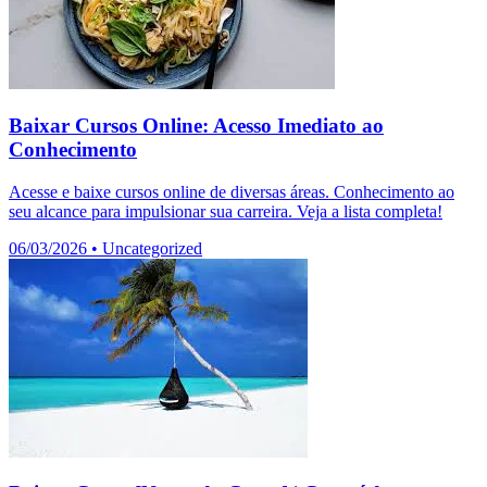
Baixar Cursos Online: Acesso Imediato ao
Conhecimento
Acesse e baixe cursos online de diversas áreas. Conhecimento ao
seu alcance para impulsionar sua carreira. Veja a lista completa!
06/03/2026
•
Uncategorized