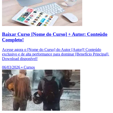
Baixar Curso [Nome do Curso] + Autor: Conteúdo
Completo!
Acesse agora o [Nome do Curso] do Autor [Autor]! Conteúdo
exclusivo e de alta performance para dominar [Benefício Principal].
Download disponível!
06/03/2026
•
Cursos