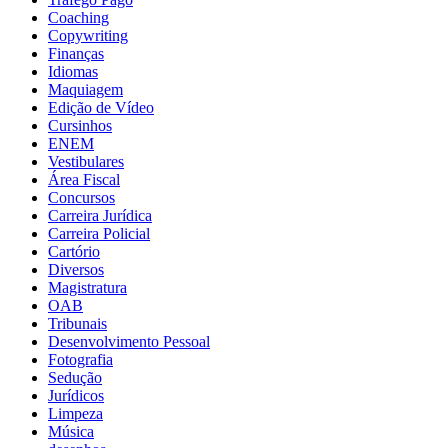
Coaching
Copywriting
Finanças
Idiomas
Maquiagem
Edição de Vídeo
Cursinhos
ENEM
Vestibulares
Área Fiscal
Concursos
Carreira Jurídica
Carreira Policial
Cartório
Diversos
Magistratura
OAB
Tribunais
Desenvolvimento Pessoal
Fotografia
Sedução
Jurídicos
Limpeza
Música