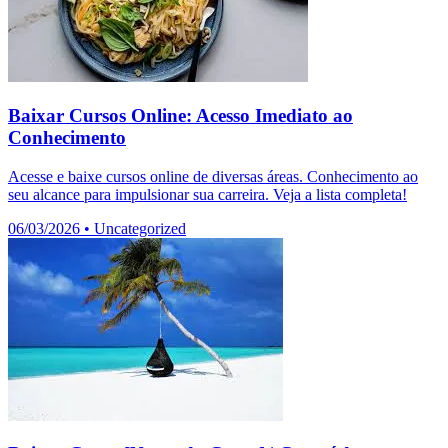
Baixar Cursos Online: Acesso Imediato ao
Conhecimento
Acesse e baixe cursos online de diversas áreas. Conhecimento ao
seu alcance para impulsionar sua carreira. Veja a lista completa!
06/03/2026
•
Uncategorized