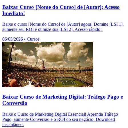
Baixar Curso [Nome do Curso] de [Autor]: Acesso
Imediato!
Baixe o curso [Nome do Curso] de [Autor] agora! Domine [LSI 1],
aumente seu ROI e otimize sua [LSI 2]. Acesso rápido!
06/03/2026
•
Cursos
Baixar Curso de Marketing Digital: Tráfego Pago e
Conversão
Baixe o Curso de Marketing Digital Essencial! Aprenda Tráfego
Pago, aumente Conversão e o ROI do seu negócio. Download
instantâneo.