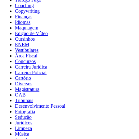
Coaching
Copywriting
Finanças
Idiomas
Maquiagem
Edição de Vídeo
Cursinhos
ENEM
Vestibulares
Área Fiscal
Concursos
Carreira Jurídica
Carreira Policial
Cartório
Diversos
Magistratura
OAB
Tribunais
Desenvolvimento Pessoal
Fotografia
Sedução
Jurídicos
Limpeza
Música