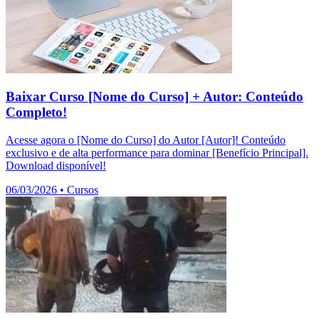
Baixar Curso [Nome do Curso] + Autor: Conteúdo
Completo!
Acesse agora o [Nome do Curso] do Autor [Autor]! Conteúdo
exclusivo e de alta performance para dominar [Benefício Principal].
Download disponível!
06/03/2026
•
Cursos