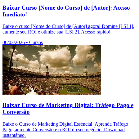
Baixar Curso [Nome do Curso] de [Autor]: Acesso
Imediato!
Baixe o curso [Nome do Curso] de [Autor] agora! Domine [LSI 1],
aumente seu ROI e otimize sua [LSI 2]. Acesso rápido!
06/03/2026
•
Cursos
Baixar Curso de Marketing Digital: Tráfego Pago e
Conversão
Baixe o Curso de Marketing Digital Essencial! Aprenda Tráfego
Pago, aumente Conversão e o ROI do seu negócio. Download
instantâneo.