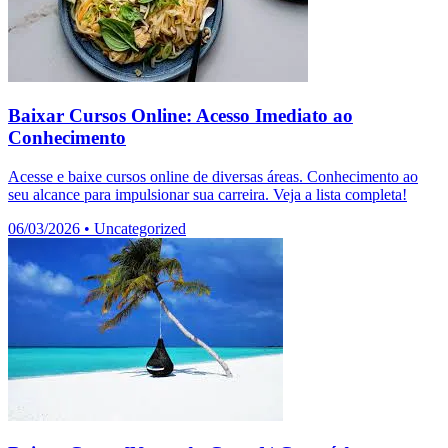
Baixar Cursos Online: Acesso Imediato ao
Conhecimento
Acesse e baixe cursos online de diversas áreas. Conhecimento ao
seu alcance para impulsionar sua carreira. Veja a lista completa!
06/03/2026
•
Uncategorized