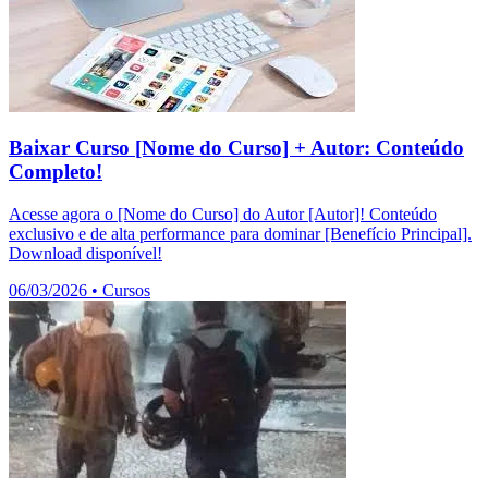
Baixar Curso [Nome do Curso] + Autor: Conteúdo
Completo!
Acesse agora o [Nome do Curso] do Autor [Autor]! Conteúdo
exclusivo e de alta performance para dominar [Benefício Principal].
Download disponível!
06/03/2026
•
Cursos