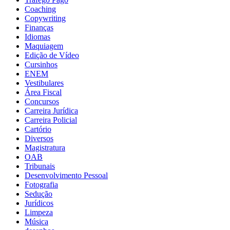
Coaching
Copywriting
Finanças
Idiomas
Maquiagem
Edição de Vídeo
Cursinhos
ENEM
Vestibulares
Área Fiscal
Concursos
Carreira Jurídica
Carreira Policial
Cartório
Diversos
Magistratura
OAB
Tribunais
Desenvolvimento Pessoal
Fotografia
Sedução
Jurídicos
Limpeza
Música