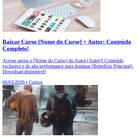
Baixar Curso [Nome do Curso] + Autor: Conteúdo
Completo!
Acesse agora o [Nome do Curso] do Autor [Autor]! Conteúdo
exclusivo e de alta performance para dominar [Benefício Principal].
Download disponível!
06/03/2026
•
Cursos