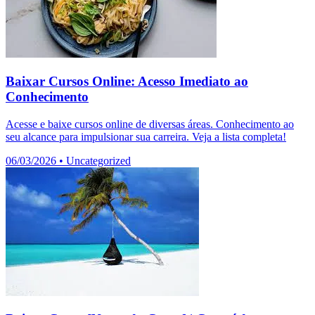
Baixar Cursos Online: Acesso Imediato ao
Conhecimento
Acesse e baixe cursos online de diversas áreas. Conhecimento ao
seu alcance para impulsionar sua carreira. Veja a lista completa!
06/03/2026
•
Uncategorized