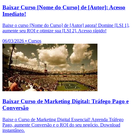
Baixar Curso [Nome do Curso] de [Autor]: Acesso
Imediato!
Baixe o curso [Nome do Curso] de [Autor] agora! Domine [LSI 1],
aumente seu ROI e otimize sua [LSI 2]. Acesso rápido!
06/03/2026
•
Cursos
Baixar Curso de Marketing Digital: Tráfego Pago e
Conversão
Baixe o Curso de Marketing Digital Essencial! Aprenda Tráfego
Pago, aumente Conversão e o ROI do seu negócio. Download
instantâneo.