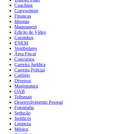
Coaching
Copywriting
Finanças
Idiomas
Maquiagem
Edição de Vídeo
Cursinhos
ENEM
Vestibulares
Área Fiscal
Concursos
Carreira Jurídica
Carreira Policial
Cartório
Diversos
Magistratura
OAB
Tribunais
Desenvolvimento Pessoal
Fotografia
Sedução
Jurídicos
Limpeza
Música