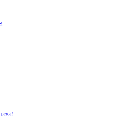
e!
 perca!