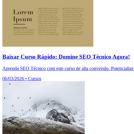
Baixar Curso Rápido: Domine SEO Técnico Agora!
Aprenda SEO Técnico com este curso de alta conversão. Potencialize 
06/03/2026
•
Cursos