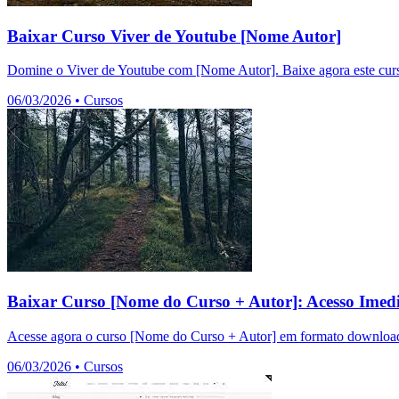
Baixar Curso Viver de Youtube [Nome Autor]
Domine o Viver de Youtube com [Nome Autor]. Baixe agora este curso
06/03/2026
•
Cursos
Baixar Curso [Nome do Curso + Autor]: Acesso Imedi
Acesse agora o curso [Nome do Curso + Autor] em formato download.
06/03/2026
•
Cursos