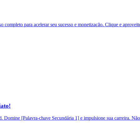
 completo para acelerar seu sucesso e monetização. Clique e aproveit
ato!
 Domine [Palavra-chave Secundária 1] e impulsione sua carreira. Não