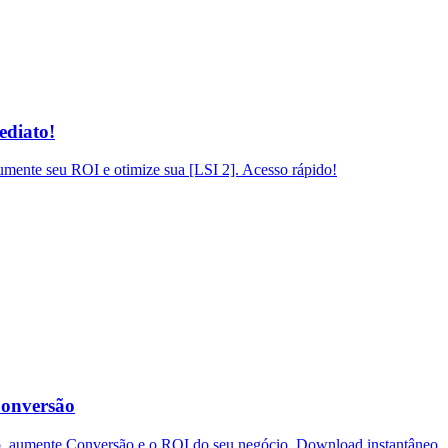
ediato!
mente seu ROI e otimize sua [LSI 2]. Acesso rápido!
Conversão
o, aumente Conversão e o ROI do seu negócio. Download instantâneo.