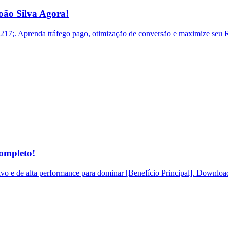
ão Silva Agora!
. Aprenda tráfego pago, otimização de conversão e maximize seu RO
ompleto!
o e de alta performance para dominar [Benefício Principal]. Download