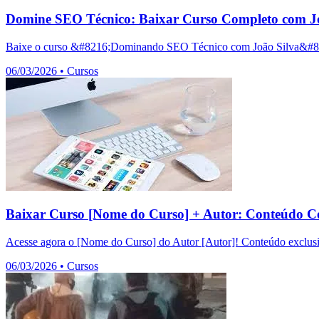
Domine SEO Técnico: Baixar Curso Completo com Jo
Baixe o curso &#8216;Dominando SEO Técnico com João Silva&#8217;
06/03/2026
•
Cursos
Baixar Curso [Nome do Curso] + Autor: Conteúdo C
Acesse agora o [Nome do Curso] do Autor [Autor]! Conteúdo exclusiv
06/03/2026
•
Cursos