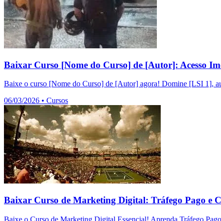
Baixar Curso [Nome do Curso] de [Autor]: Acesso Im
Baixe o curso [Nome do Curso] de [Autor] agora! Domine [LSI 1], au
06/03/2026
•
Cursos
Baixar Curso de Marketing Digital: Tráfego Pago e 
Baixe o Curso de Marketing Digital Essencial! Aprenda Tráfego Pag