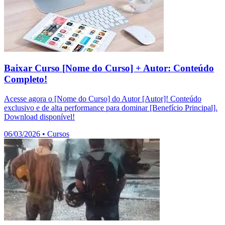
Baixar Curso [Nome do Curso] + Autor: Conteúdo
Completo!
Acesse agora o [Nome do Curso] do Autor [Autor]! Conteúdo
exclusivo e de alta performance para dominar [Benefício Principal].
Download disponível!
06/03/2026
•
Cursos