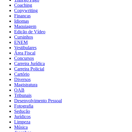
Coaching
Copywriting
Finanças
Idiomas
Maquiagem
Edição de Vídeo
Cursinhos
ENEM
Vestibulares
Área Fiscal
Concursos
Carreira Jurídica
Carreira Policial
Cartório
Diversos
Magistratura
OAB
Tribunais
Desenvolvimento Pessoal
Fotografia
Sedução
Jurídicos
Limpeza
Música