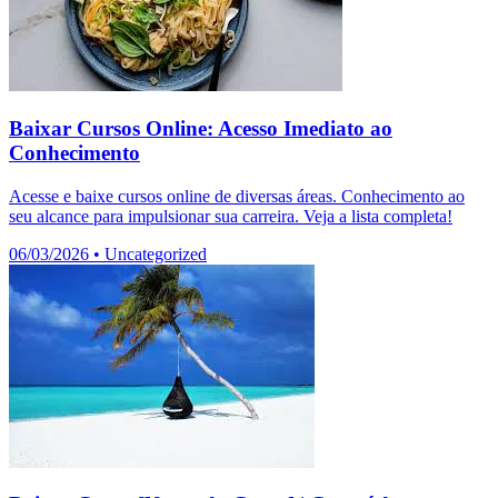
Baixar Cursos Online: Acesso Imediato ao
Conhecimento
Acesse e baixe cursos online de diversas áreas. Conhecimento ao
seu alcance para impulsionar sua carreira. Veja a lista completa!
06/03/2026
•
Uncategorized