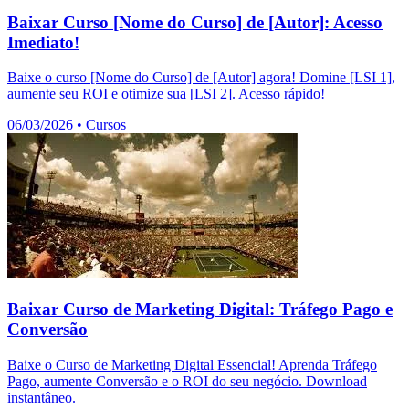
Baixar Curso [Nome do Curso] de [Autor]: Acesso
Imediato!
Baixe o curso [Nome do Curso] de [Autor] agora! Domine [LSI 1],
aumente seu ROI e otimize sua [LSI 2]. Acesso rápido!
06/03/2026
•
Cursos
Baixar Curso de Marketing Digital: Tráfego Pago e
Conversão
Baixe o Curso de Marketing Digital Essencial! Aprenda Tráfego
Pago, aumente Conversão e o ROI do seu negócio. Download
instantâneo.