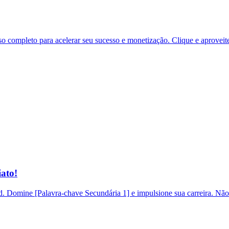
 completo para acelerar seu sucesso e monetização. Clique e aproveit
ato!
 Domine [Palavra-chave Secundária 1] e impulsione sua carreira. Não