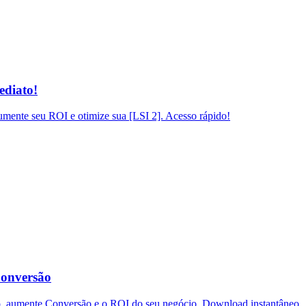
ediato!
mente seu ROI e otimize sua [LSI 2]. Acesso rápido!
Conversão
o, aumente Conversão e o ROI do seu negócio. Download instantâneo.