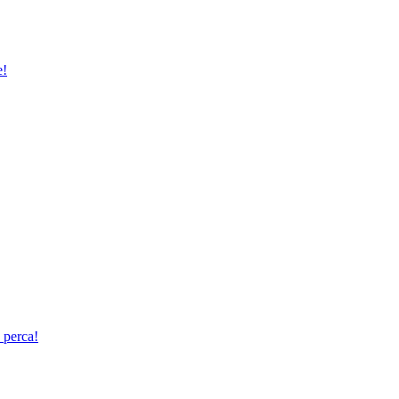
e!
 perca!