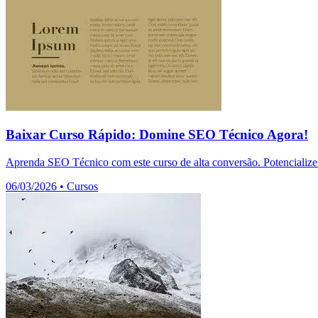
Baixar Curso Rápido: Domine SEO Técnico Agora!
Aprenda SEO Técnico com este curso de alta conversão. Potencialize 
06/03/2026
•
Cursos