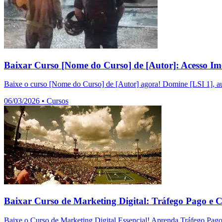
Baixar Curso [Nome do Curso] de [Autor]: Acesso Im
Baixe o curso [Nome do Curso] de [Autor] agora! Domine [LSI 1], au
06/03/2026
•
Cursos
Baixar Curso de Marketing Digital: Tráfego Pago e 
Baixe o Curso de Marketing Digital Essencial! Aprenda Tráfego Pag