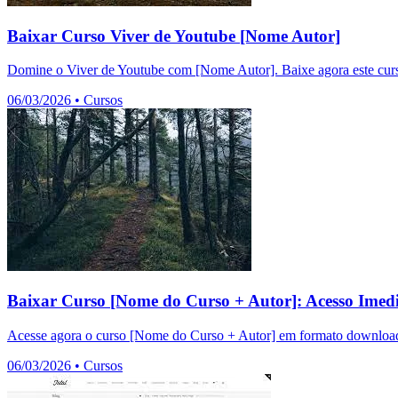
Baixar Curso Viver de Youtube [Nome Autor]
Domine o Viver de Youtube com [Nome Autor]. Baixe agora este curso
06/03/2026
•
Cursos
Baixar Curso [Nome do Curso + Autor]: Acesso Imedi
Acesse agora o curso [Nome do Curso + Autor] em formato download.
06/03/2026
•
Cursos