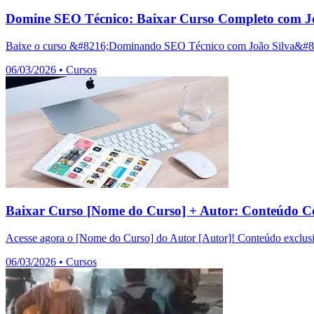
Domine SEO Técnico: Baixar Curso Completo com Jo
Baixe o curso &#8216;Dominando SEO Técnico com João Silva&#8217;
06/03/2026
•
Cursos
Baixar Curso [Nome do Curso] + Autor: Conteúdo C
Acesse agora o [Nome do Curso] do Autor [Autor]! Conteúdo exclusiv
06/03/2026
•
Cursos