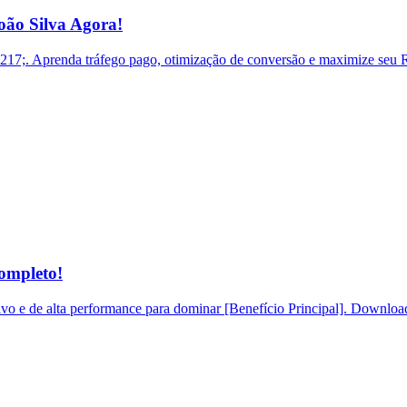
ão Silva Agora!
. Aprenda tráfego pago, otimização de conversão e maximize seu RO
ompleto!
o e de alta performance para dominar [Benefício Principal]. Download