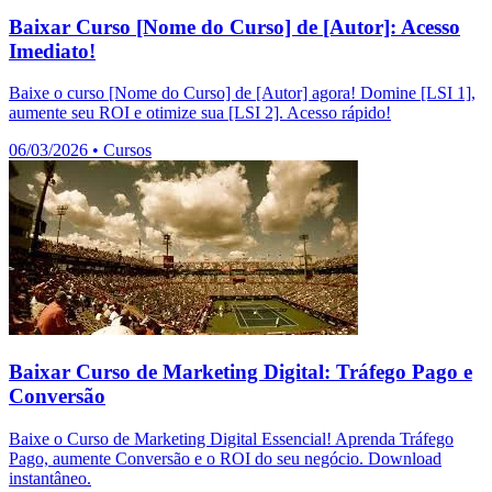
Baixar Curso [Nome do Curso] de [Autor]: Acesso
Imediato!
Baixe o curso [Nome do Curso] de [Autor] agora! Domine [LSI 1],
aumente seu ROI e otimize sua [LSI 2]. Acesso rápido!
06/03/2026
•
Cursos
Baixar Curso de Marketing Digital: Tráfego Pago e
Conversão
Baixe o Curso de Marketing Digital Essencial! Aprenda Tráfego
Pago, aumente Conversão e o ROI do seu negócio. Download
instantâneo.