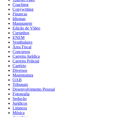
Coaching
Copywriting
Finanças
Idiomas
Maquiagem
Edição de Vídeo
Cursinhos
ENEM
Vestibulares
Área Fiscal
Concursos
Carreira Jurídica
Carreira Policial
Cartório
Diversos
Magistratura
OAB
Tribunais
Desenvolvimento Pessoal
Fotografia
Sedução
Jurídicos
Limpeza
Música