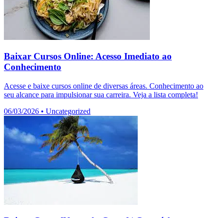
Baixar Cursos Online: Acesso Imediato ao
Conhecimento
Acesse e baixe cursos online de diversas áreas. Conhecimento ao
seu alcance para impulsionar sua carreira. Veja a lista completa!
06/03/2026
•
Uncategorized