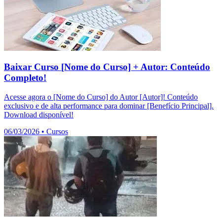
Baixar Curso [Nome do Curso] + Autor: Conteúdo
Completo!
Acesse agora o [Nome do Curso] do Autor [Autor]! Conteúdo
exclusivo e de alta performance para dominar [Benefício Principal].
Download disponível!
06/03/2026
•
Cursos