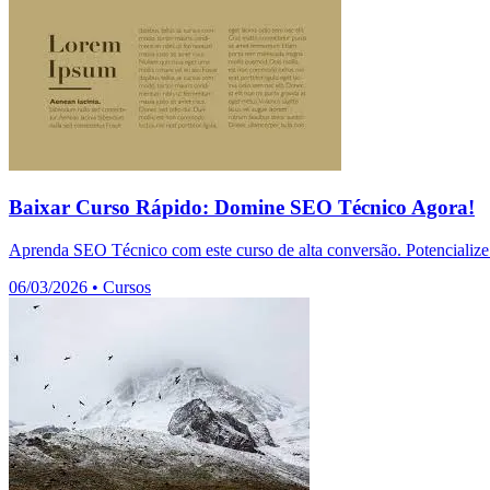
Baixar Curso Rápido: Domine SEO Técnico Agora!
Aprenda SEO Técnico com este curso de alta conversão. Potencialize 
06/03/2026
•
Cursos