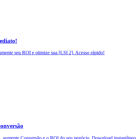
ediato!
mente seu ROI e otimize sua [LSI 2]. Acesso rápido!
Conversão
o, aumente Conversão e o ROI do seu negócio. Download instantâneo.