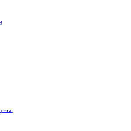
e!
 perca!