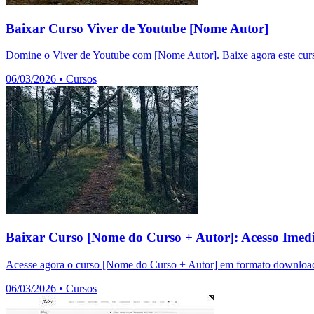
Baixar Curso Viver de Youtube [Nome Autor]
Domine o Viver de Youtube com [Nome Autor]. Baixe agora este curso
06/03/2026
•
Cursos
Baixar Curso [Nome do Curso + Autor]: Acesso Imedi
Acesse agora o curso [Nome do Curso + Autor] em formato download.
06/03/2026
•
Cursos