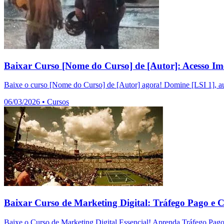
Baixar Curso [Nome do Curso] de [Autor]: Acesso Im
Baixe o curso [Nome do Curso] de [Autor] agora! Domine [LSI 1], au
06/03/2026
•
Cursos
Baixar Curso de Marketing Digital: Tráfego Pago e 
Baixe o Curso de Marketing Digital Essencial! Aprenda Tráfego Pag