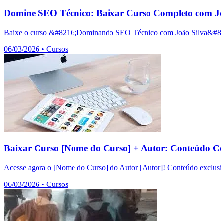
Domine SEO Técnico: Baixar Curso Completo com Jo
Baixe o curso &#8216;Dominando SEO Técnico com João Silva&#8217;
06/03/2026
•
Cursos
Baixar Curso [Nome do Curso] + Autor: Conteúdo C
Acesse agora o [Nome do Curso] do Autor [Autor]! Conteúdo exclusiv
06/03/2026
•
Cursos