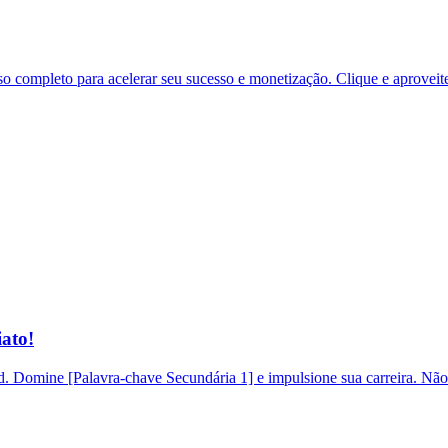
 completo para acelerar seu sucesso e monetização. Clique e aproveit
ato!
 Domine [Palavra-chave Secundária 1] e impulsione sua carreira. Não