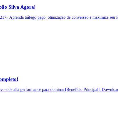
ão Silva Agora!
. Aprenda tráfego pago, otimização de conversão e maximize seu RO
ompleto!
o e de alta performance para dominar [Benefício Principal]. Download