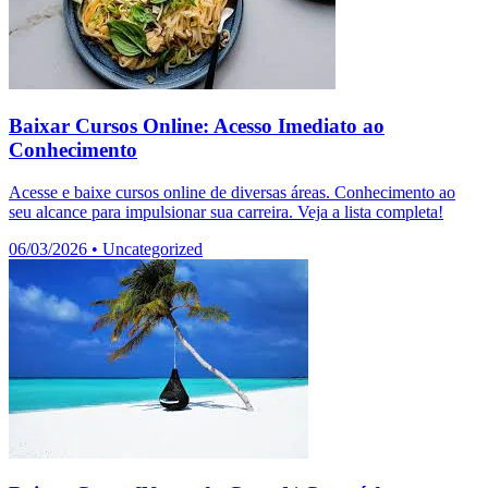
Baixar Cursos Online: Acesso Imediato ao
Conhecimento
Acesse e baixe cursos online de diversas áreas. Conhecimento ao
seu alcance para impulsionar sua carreira. Veja a lista completa!
06/03/2026
•
Uncategorized