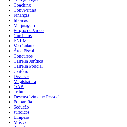
Coaching
Copywriting
Finanças
Idiomas
Maquiagem
Edição de Vídeo
Cursinhos
ENEM
Vestibulares
Área Fiscal
Concursos
Carreira Jurídica
Carreira Policial
Cartório
Diversos
Magistratura
OAB
Tribunais
Desenvolvimento Pessoal
Fotografia
Sedução
Jurídicos
Limpeza
Música