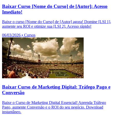
Baixar Curso [Nome do Curso] de [Autor]: Acesso
Imediato!
Baixe o curso [Nome do Curso] de [Autor] agora! Domine [LSI 1],
aumente seu ROI e otimize sua [LSI 2]. Acesso rápido!
06/03/2026
•
Cursos
Baixar Curso de Marketing Digital: Tráfego Pago e
Conversão
Baixe o Curso de Marketing Digital Essencial! Aprenda Tráfego
Pago, aumente Conversão e o ROI do seu negócio. Download
instantâneo.