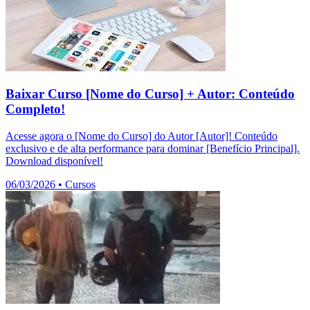
Baixar Curso [Nome do Curso] + Autor: Conteúdo
Completo!
Acesse agora o [Nome do Curso] do Autor [Autor]! Conteúdo
exclusivo e de alta performance para dominar [Benefício Principal].
Download disponível!
06/03/2026
•
Cursos