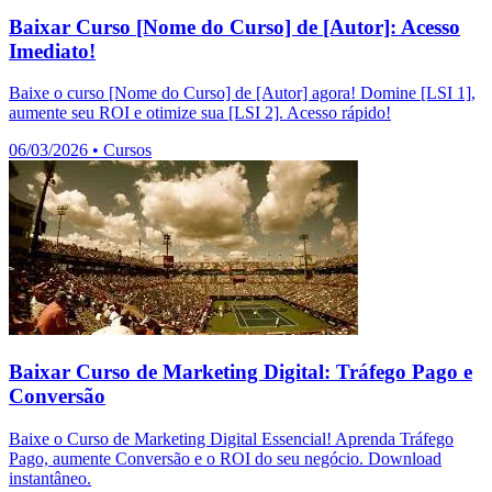
Baixar Curso [Nome do Curso] de [Autor]: Acesso
Imediato!
Baixe o curso [Nome do Curso] de [Autor] agora! Domine [LSI 1],
aumente seu ROI e otimize sua [LSI 2]. Acesso rápido!
06/03/2026
•
Cursos
Baixar Curso de Marketing Digital: Tráfego Pago e
Conversão
Baixe o Curso de Marketing Digital Essencial! Aprenda Tráfego
Pago, aumente Conversão e o ROI do seu negócio. Download
instantâneo.