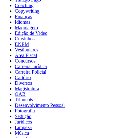
Coaching
Copywriting
Finanças
Idiomas
Maquiagem
Edição de Vídeo
Cursinhos
ENEM
Vestibulares
Área Fiscal
Concursos
Carreira Jurídica
Carreira Policial
Cartório
Diversos
Magistratura
OAB
Tribunais
Desenvolvimento Pessoal
Fotografia
Sedução
Jurídicos
Limpeza
Música