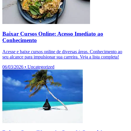
Baixar Cursos Online: Acesso Imediato ao
Conhecimento
Acesse e baixe cursos online de diversas áreas. Conhecimento ao
seu alcance para impulsionar sua carreira. Veja a lista completa!
06/03/2026
•
Uncategorized