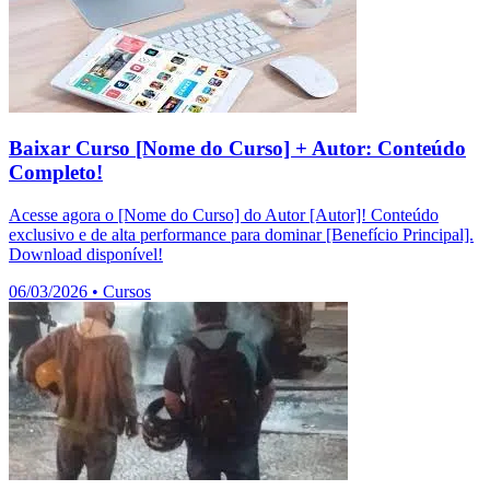
Baixar Curso [Nome do Curso] + Autor: Conteúdo
Completo!
Acesse agora o [Nome do Curso] do Autor [Autor]! Conteúdo
exclusivo e de alta performance para dominar [Benefício Principal].
Download disponível!
06/03/2026
•
Cursos