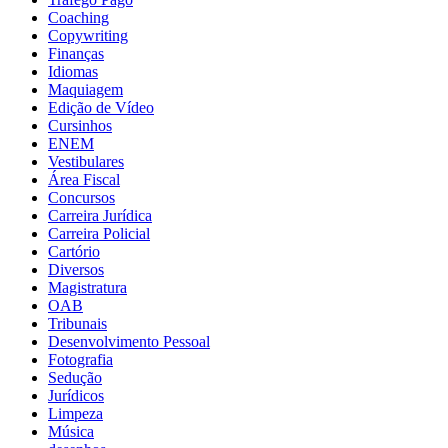
Coaching
Copywriting
Finanças
Idiomas
Maquiagem
Edição de Vídeo
Cursinhos
ENEM
Vestibulares
Área Fiscal
Concursos
Carreira Jurídica
Carreira Policial
Cartório
Diversos
Magistratura
OAB
Tribunais
Desenvolvimento Pessoal
Fotografia
Sedução
Jurídicos
Limpeza
Música