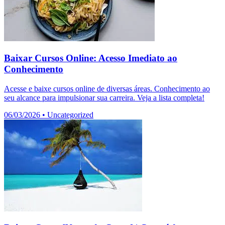
Baixar Cursos Online: Acesso Imediato ao
Conhecimento
Acesse e baixe cursos online de diversas áreas. Conhecimento ao
seu alcance para impulsionar sua carreira. Veja a lista completa!
06/03/2026
•
Uncategorized