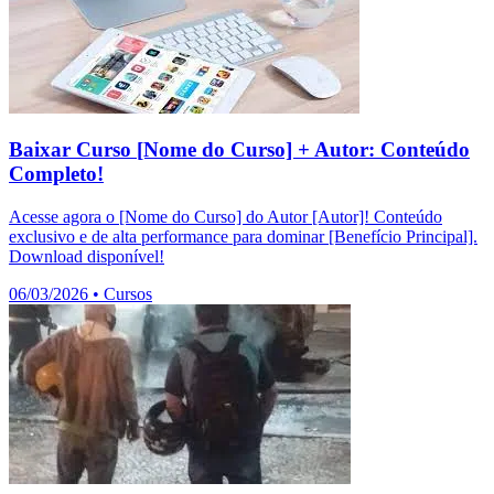
Baixar Curso [Nome do Curso] + Autor: Conteúdo
Completo!
Acesse agora o [Nome do Curso] do Autor [Autor]! Conteúdo
exclusivo e de alta performance para dominar [Benefício Principal].
Download disponível!
06/03/2026
•
Cursos