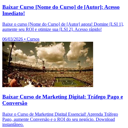
Baixar Curso [Nome do Curso] de [Autor]: Acesso
Imediato!
Baixe o curso [Nome do Curso] de [Autor] agora! Domine [LSI 1],
aumente seu ROI e otimize sua [LSI 2]. Acesso rápido!
06/03/2026
•
Cursos
Baixar Curso de Marketing Digital: Tráfego Pago e
Conversão
Baixe o Curso de Marketing Digital Essencial! Aprenda Tráfego
Pago, aumente Conversão e o ROI do seu negócio. Download
instantâneo.