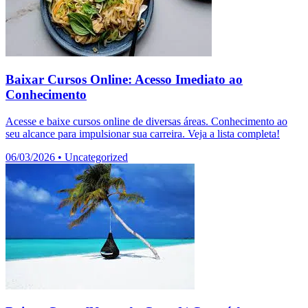
Baixar Cursos Online: Acesso Imediato ao
Conhecimento
Acesse e baixe cursos online de diversas áreas. Conhecimento ao
seu alcance para impulsionar sua carreira. Veja a lista completa!
06/03/2026
•
Uncategorized