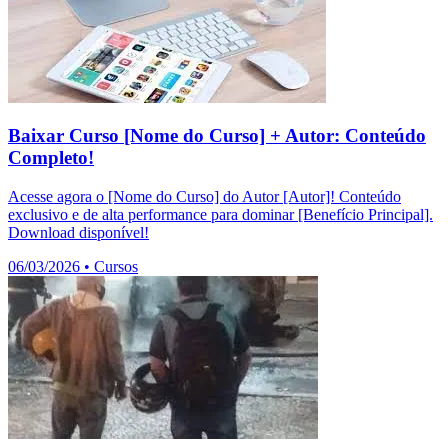
Baixar Curso [Nome do Curso] + Autor: Conteúdo
Completo!
Acesse agora o [Nome do Curso] do Autor [Autor]! Conteúdo
exclusivo e de alta performance para dominar [Benefício Principal].
Download disponível!
06/03/2026
•
Cursos