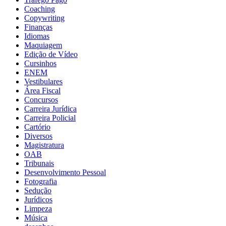
Coaching
Copywriting
Finanças
Idiomas
Maquiagem
Edição de Vídeo
Cursinhos
ENEM
Vestibulares
Área Fiscal
Concursos
Carreira Jurídica
Carreira Policial
Cartório
Diversos
Magistratura
OAB
Tribunais
Desenvolvimento Pessoal
Fotografia
Sedução
Jurídicos
Limpeza
Música