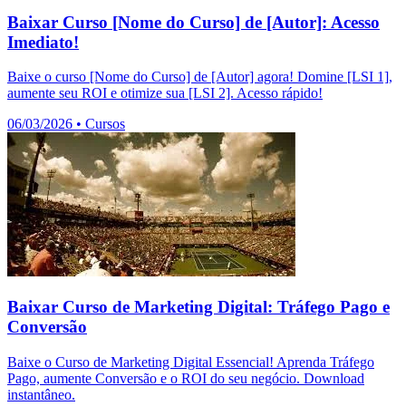
Baixar Curso [Nome do Curso] de [Autor]: Acesso
Imediato!
Baixe o curso [Nome do Curso] de [Autor] agora! Domine [LSI 1],
aumente seu ROI e otimize sua [LSI 2]. Acesso rápido!
06/03/2026
•
Cursos
Baixar Curso de Marketing Digital: Tráfego Pago e
Conversão
Baixe o Curso de Marketing Digital Essencial! Aprenda Tráfego
Pago, aumente Conversão e o ROI do seu negócio. Download
instantâneo.