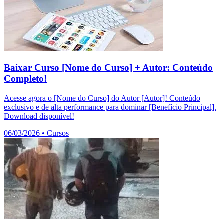
Baixar Curso [Nome do Curso] + Autor: Conteúdo
Completo!
Acesse agora o [Nome do Curso] do Autor [Autor]! Conteúdo
exclusivo e de alta performance para dominar [Benefício Principal].
Download disponível!
06/03/2026
•
Cursos