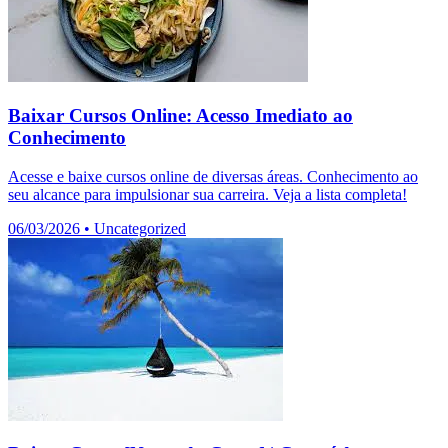
Baixar Cursos Online: Acesso Imediato ao
Conhecimento
Acesse e baixe cursos online de diversas áreas. Conhecimento ao
seu alcance para impulsionar sua carreira. Veja a lista completa!
06/03/2026
•
Uncategorized