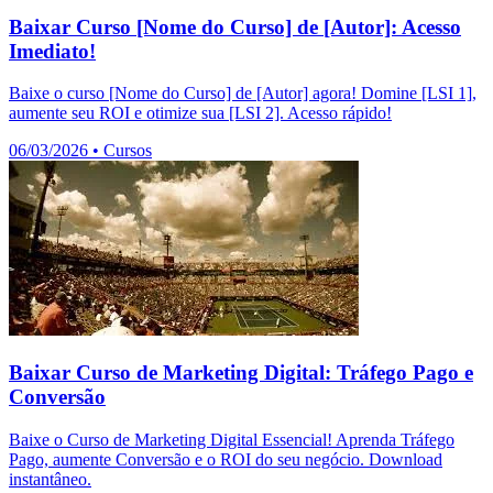
Baixar Curso [Nome do Curso] de [Autor]: Acesso
Imediato!
Baixe o curso [Nome do Curso] de [Autor] agora! Domine [LSI 1],
aumente seu ROI e otimize sua [LSI 2]. Acesso rápido!
06/03/2026
•
Cursos
Baixar Curso de Marketing Digital: Tráfego Pago e
Conversão
Baixe o Curso de Marketing Digital Essencial! Aprenda Tráfego
Pago, aumente Conversão e o ROI do seu negócio. Download
instantâneo.