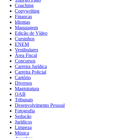
Coaching
Copywriting
Finanças
Idiomas
Maquiagem
Edição de Vídeo
Cursinhos
ENEM
Vestibulares
Área Fiscal
Concursos
Carreira Jurídica
Carreira Policial
Cartório
Diversos
Magistratura
OAB
Tribunais
Desenvolvimento Pessoal
Fotografia
Sedução
Jurídicos
Limpeza
Música