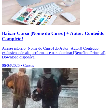
Baixar Curso [Nome do Curso] + Autor: Conteúdo
Completo!
Acesse agora o [Nome do Curso] do Autor [Autor]! Conteúdo
exclusivo e de alta performance para dominar [Benefício Principal].
Download disponível!
06/03/2026
•
Cursos