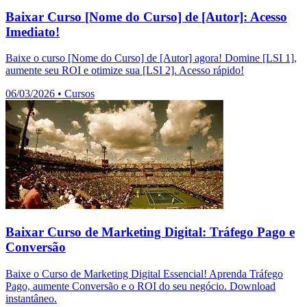
Baixar Curso [Nome do Curso] de [Autor]: Acesso
Imediato!
Baixe o curso [Nome do Curso] de [Autor] agora! Domine [LSI 1],
aumente seu ROI e otimize sua [LSI 2]. Acesso rápido!
06/03/2026
•
Cursos
Baixar Curso de Marketing Digital: Tráfego Pago e
Conversão
Baixe o Curso de Marketing Digital Essencial! Aprenda Tráfego
Pago, aumente Conversão e o ROI do seu negócio. Download
instantâneo.