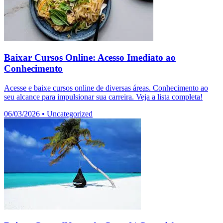
Baixar Cursos Online: Acesso Imediato ao
Conhecimento
Acesse e baixe cursos online de diversas áreas. Conhecimento ao
seu alcance para impulsionar sua carreira. Veja a lista completa!
06/03/2026
•
Uncategorized