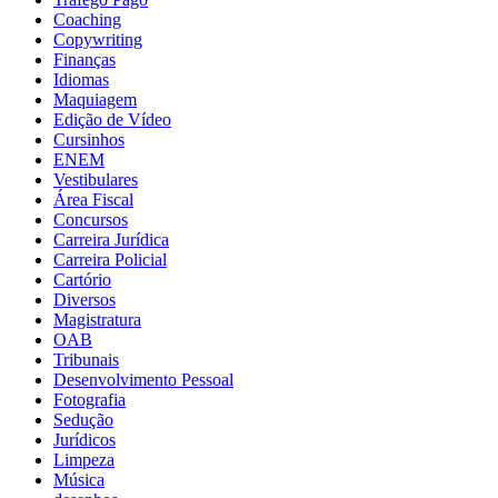
Coaching
Copywriting
Finanças
Idiomas
Maquiagem
Edição de Vídeo
Cursinhos
ENEM
Vestibulares
Área Fiscal
Concursos
Carreira Jurídica
Carreira Policial
Cartório
Diversos
Magistratura
OAB
Tribunais
Desenvolvimento Pessoal
Fotografia
Sedução
Jurídicos
Limpeza
Música