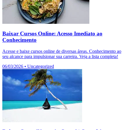
Baixar Cursos Online: Acesso Imediato ao
Conhecimento
Acesse e baixe cursos online de diversas áreas. Conhecimento ao
seu alcance para impulsionar sua carreira. Veja a lista completa!
06/03/2026
•
Uncategorized