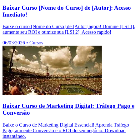
Baixar Curso [Nome do Curso] de [Autor]: Acesso
Imediato!
Baixe o curso [Nome do Curso] de [Autor] agora! Domine [LSI 1],
aumente seu ROI e otimize sua [LSI 2]. Acesso rápido!
06/03/2026
•
Cursos
Baixar Curso de Marketing Digital: Tráfego Pago e
Conversão
Baixe o Curso de Marketing Digital Essencial! Aprenda Tráfego
Pago, aumente Conversão e o ROI do seu negócio. Download
instantâneo.