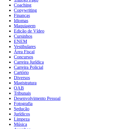
Coaching
Copywriting
Finanças
Idiomas
Maquiagem
Edição de Vídeo
Cursinhos
ENEM
Vestibulares
Área Fiscal
Concursos
Carreira Jurídica
Carreira Policial
Cartório
Diversos
Magistratura
OAB
Tribunais
Desenvolvimento Pessoal
Fotografia
Sedução
Jurídicos
Limpeza
Música