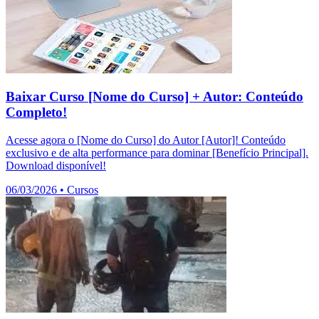
Baixar Curso [Nome do Curso] + Autor: Conteúdo
Completo!
Acesse agora o [Nome do Curso] do Autor [Autor]! Conteúdo
exclusivo e de alta performance para dominar [Benefício Principal].
Download disponível!
06/03/2026
•
Cursos