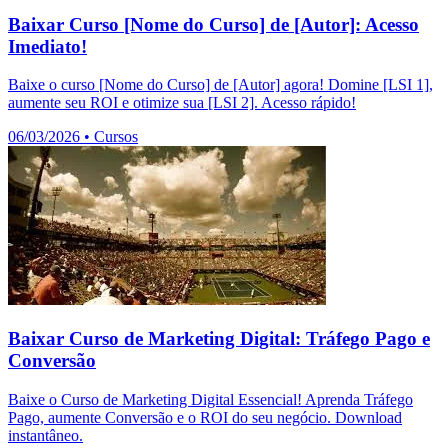
Baixar Curso [Nome do Curso] de [Autor]: Acesso
Imediato!
Baixe o curso [Nome do Curso] de [Autor] agora! Domine [LSI 1],
aumente seu ROI e otimize sua [LSI 2]. Acesso rápido!
06/03/2026
•
Cursos
Baixar Curso de Marketing Digital: Tráfego Pago e
Conversão
Baixe o Curso de Marketing Digital Essencial! Aprenda Tráfego
Pago, aumente Conversão e o ROI do seu negócio. Download
instantâneo.