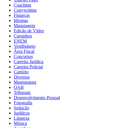
Coaching
Copywriting
Finanças
Idiomas
Maquiagem
Edição de Vídeo
Cursinhos
ENEM
Vestibulares
Área Fiscal
Concursos
Carreira Jurídica
Carreira Policial
Cartório
Diversos
Magistratura
OAB
Tribunais
Desenvolvimento Pessoal
Fotografia
Sedução
Jurídicos
Limpeza
Música