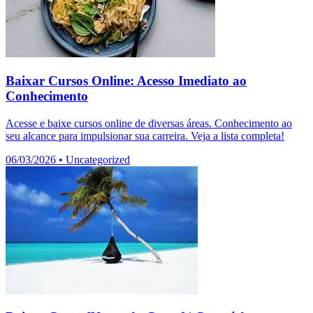
Baixar Cursos Online: Acesso Imediato ao
Conhecimento
Acesse e baixe cursos online de diversas áreas. Conhecimento ao
seu alcance para impulsionar sua carreira. Veja a lista completa!
06/03/2026
•
Uncategorized