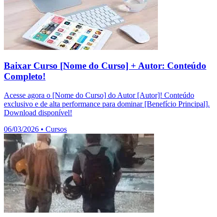
Baixar Curso [Nome do Curso] + Autor: Conteúdo
Completo!
Acesse agora o [Nome do Curso] do Autor [Autor]! Conteúdo
exclusivo e de alta performance para dominar [Benefício Principal].
Download disponível!
06/03/2026
•
Cursos