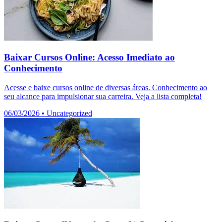
Baixar Cursos Online: Acesso Imediato ao
Conhecimento
Acesse e baixe cursos online de diversas áreas. Conhecimento ao
seu alcance para impulsionar sua carreira. Veja a lista completa!
06/03/2026
•
Uncategorized