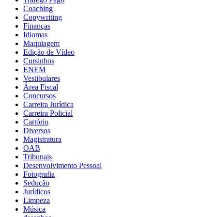
Coaching
Copywriting
Finanças
Idiomas
Maquiagem
Edição de Vídeo
Cursinhos
ENEM
Vestibulares
Área Fiscal
Concursos
Carreira Jurídica
Carreira Policial
Cartório
Diversos
Magistratura
OAB
Tribunais
Desenvolvimento Pessoal
Fotografia
Sedução
Jurídicos
Limpeza
Música