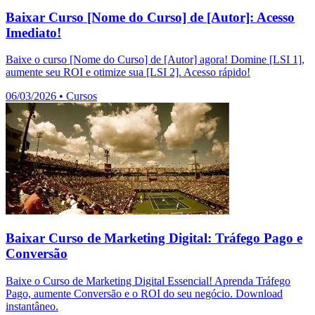
Baixar Curso [Nome do Curso] de [Autor]: Acesso
Imediato!
Baixe o curso [Nome do Curso] de [Autor] agora! Domine [LSI 1],
aumente seu ROI e otimize sua [LSI 2]. Acesso rápido!
06/03/2026
•
Cursos
Baixar Curso de Marketing Digital: Tráfego Pago e
Conversão
Baixe o Curso de Marketing Digital Essencial! Aprenda Tráfego
Pago, aumente Conversão e o ROI do seu negócio. Download
instantâneo.