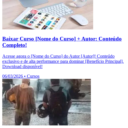
Baixar Curso [Nome do Curso] + Autor: Conteúdo
Completo!
Acesse agora o [Nome do Curso] do Autor [Autor]! Conteúdo
exclusivo e de alta performance para dominar [Benefício Principal].
Download disponível!
06/03/2026
•
Cursos