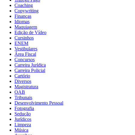
Coaching
Copywriting
Finanças
Idiomas
Maquiagem
Edição de Vídeo
Cursinhos
ENEM
Vestibulares
Área Fiscal
Concursos
Carreira Jurídica
Carreira Policial
Cartório
Diversos
Magistratura
OAB
Tribunais
Desenvolvimento Pessoal
Fotografia
Sedução
Jurídicos
Limpeza
Música