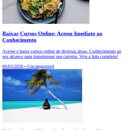
Baixar Cursos Online: Acesso Imediato ao
Conhecimento
Acesse e baixe cursos online de diversas áreas. Conhecimento ao
seu alcance para impulsionar sua carreira. Veja a lista completa!
06/03/2026
•
Uncategorized