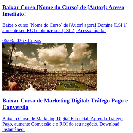
Baixar Curso [Nome do Curso] de [Autor]: Acesso
Imediato!
Baixe o curso [Nome do Curso] de [Autor] agora! Domine [LSI 1],
aumente seu ROI e otimize sua [LSI 2]. Acesso rápido!
06/03/2026
•
Cursos
Baixar Curso de Marketing Digital: Tráfego Pago e
Conversão
Baixe o Curso de Marketing Digital Essencial! Aprenda Tráfego
Pago, aumente Conversão e o ROI do seu negócio. Download
instantâneo.