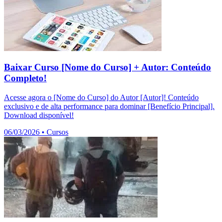
Baixar Curso [Nome do Curso] + Autor: Conteúdo
Completo!
Acesse agora o [Nome do Curso] do Autor [Autor]! Conteúdo
exclusivo e de alta performance para dominar [Benefício Principal].
Download disponível!
06/03/2026
•
Cursos