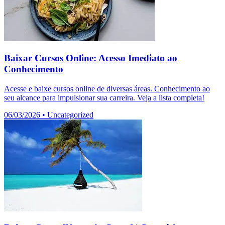
Baixar Cursos Online: Acesso Imediato ao
Conhecimento
Acesse e baixe cursos online de diversas áreas. Conhecimento ao
seu alcance para impulsionar sua carreira. Veja a lista completa!
06/03/2026
•
Uncategorized