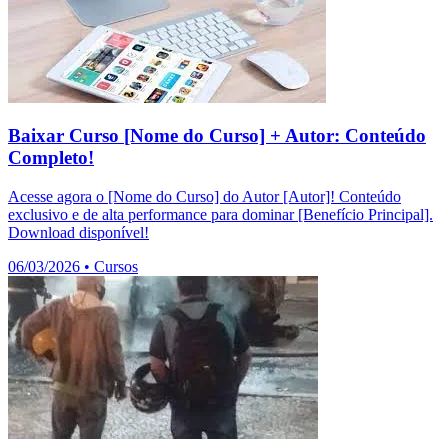
Baixar Curso [Nome do Curso] + Autor: Conteúdo
Completo!
Acesse agora o [Nome do Curso] do Autor [Autor]! Conteúdo
exclusivo e de alta performance para dominar [Benefício Principal].
Download disponível!
06/03/2026
•
Cursos