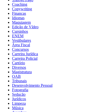
Coaching
Copywriting
Finanças
Idiomas
Maquiagem
Edição de Vídeo
Cursinhos
ENEM
Vestibulares
Área Fiscal
Concursos
Carreira Jurídica
Carreira Policial
Cartório
Diversos
Magistratura
OAB
Tribunais
Desenvolvimento Pessoal
Fotografia
Sedução
Jurídicos
Limpeza
Música