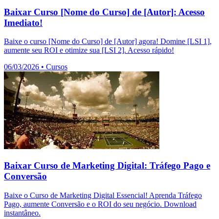
Baixar Curso [Nome do Curso] de [Autor]: Acesso
Imediato!
Baixe o curso [Nome do Curso] de [Autor] agora! Domine [LSI 1],
aumente seu ROI e otimize sua [LSI 2]. Acesso rápido!
06/03/2026
•
Cursos
Baixar Curso de Marketing Digital: Tráfego Pago e
Conversão
Baixe o Curso de Marketing Digital Essencial! Aprenda Tráfego
Pago, aumente Conversão e o ROI do seu negócio. Download
instantâneo.