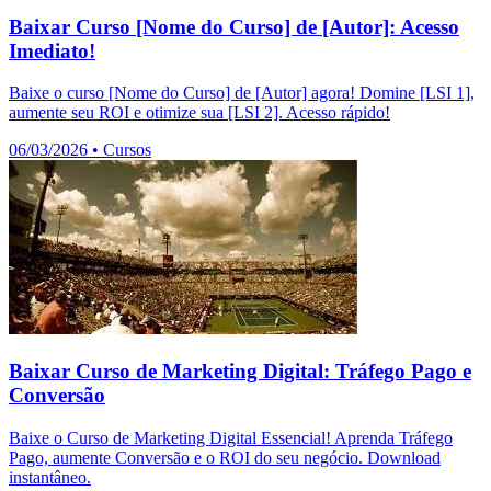
Baixar Curso [Nome do Curso] de [Autor]: Acesso
Imediato!
Baixe o curso [Nome do Curso] de [Autor] agora! Domine [LSI 1],
aumente seu ROI e otimize sua [LSI 2]. Acesso rápido!
06/03/2026
•
Cursos
Baixar Curso de Marketing Digital: Tráfego Pago e
Conversão
Baixe o Curso de Marketing Digital Essencial! Aprenda Tráfego
Pago, aumente Conversão e o ROI do seu negócio. Download
instantâneo.