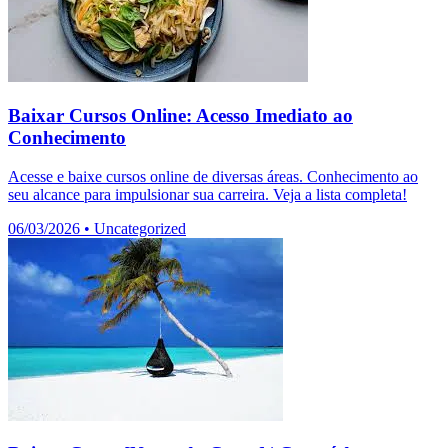
Baixar Cursos Online: Acesso Imediato ao
Conhecimento
Acesse e baixe cursos online de diversas áreas. Conhecimento ao
seu alcance para impulsionar sua carreira. Veja a lista completa!
06/03/2026
•
Uncategorized