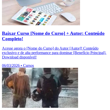
Baixar Curso [Nome do Curso] + Autor: Conteúdo
Completo!
Acesse agora o [Nome do Curso] do Autor [Autor]! Conteúdo
exclusivo e de alta performance para dominar [Benefício Principal].
Download disponível!
06/03/2026
•
Cursos