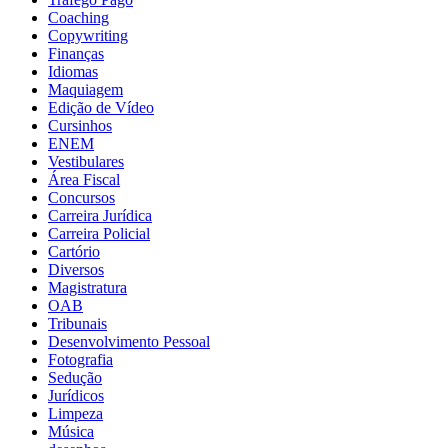
Coaching
Copywriting
Finanças
Idiomas
Maquiagem
Edição de Vídeo
Cursinhos
ENEM
Vestibulares
Área Fiscal
Concursos
Carreira Jurídica
Carreira Policial
Cartório
Diversos
Magistratura
OAB
Tribunais
Desenvolvimento Pessoal
Fotografia
Sedução
Jurídicos
Limpeza
Música