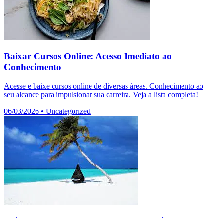
Baixar Cursos Online: Acesso Imediato ao
Conhecimento
Acesse e baixe cursos online de diversas áreas. Conhecimento ao
seu alcance para impulsionar sua carreira. Veja a lista completa!
06/03/2026
•
Uncategorized