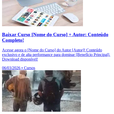
Baixar Curso [Nome do Curso] + Autor: Conteúdo
Completo!
Acesse agora o [Nome do Curso] do Autor [Autor]! Conteúdo
exclusivo e de alta performance para dominar [Benefício Principal].
Download disponível!
06/03/2026
•
Cursos