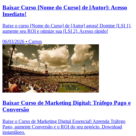
Baixar Curso [Nome do Curso] de [Autor]: Acesso
Imediato!
Baixe o curso [Nome do Curso] de [Autor] agora! Domine [LSI 1],
aumente seu ROI e otimize sua [LSI 2]. Acesso rápido!
06/03/2026
•
Cursos
Baixar Curso de Marketing Digital: Tráfego Pago e
Conversão
Baixe o Curso de Marketing Digital Essencial! Aprenda Tráfego
Pago, aumente Conversão e o ROI do seu negócio. Download
instantâneo.