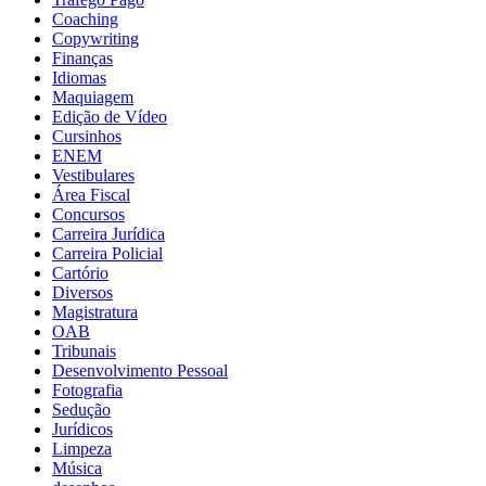
Coaching
Copywriting
Finanças
Idiomas
Maquiagem
Edição de Vídeo
Cursinhos
ENEM
Vestibulares
Área Fiscal
Concursos
Carreira Jurídica
Carreira Policial
Cartório
Diversos
Magistratura
OAB
Tribunais
Desenvolvimento Pessoal
Fotografia
Sedução
Jurídicos
Limpeza
Música