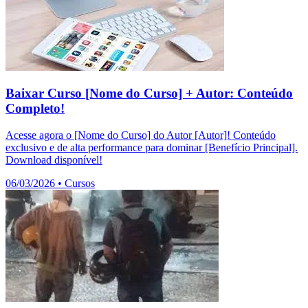
Baixar Curso [Nome do Curso] + Autor: Conteúdo
Completo!
Acesse agora o [Nome do Curso] do Autor [Autor]! Conteúdo
exclusivo e de alta performance para dominar [Benefício Principal].
Download disponível!
06/03/2026
•
Cursos