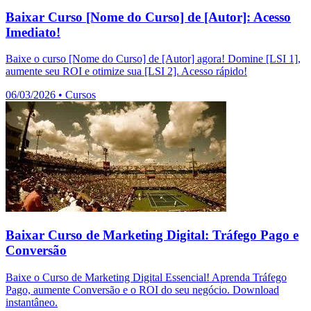
Baixar Curso [Nome do Curso] de [Autor]: Acesso
Imediato!
Baixe o curso [Nome do Curso] de [Autor] agora! Domine [LSI 1],
aumente seu ROI e otimize sua [LSI 2]. Acesso rápido!
06/03/2026
•
Cursos
Baixar Curso de Marketing Digital: Tráfego Pago e
Conversão
Baixe o Curso de Marketing Digital Essencial! Aprenda Tráfego
Pago, aumente Conversão e o ROI do seu negócio. Download
instantâneo.