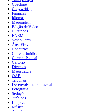
Coaching
Copywriting
Finanças
Idiomas
Maquiagem
Edição de Vídeo
Cursinhos
ENEM
Vestibulares
Área Fiscal
Concursos
Carreira Jurídica
Carreira Policial
Cartório
Diversos
Magistratura
OAB
Tribunais
Desenvolvimento Pessoal
Fotografia
Sedução
Jurídicos
Limpeza
Música