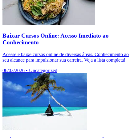
Baixar Cursos Online: Acesso Imediato ao
Conhecimento
Acesse e baixe cursos online de diversas áreas. Conhecimento ao
seu alcance para impulsionar sua carreira. Veja a lista completa!
06/03/2026
•
Uncategorized