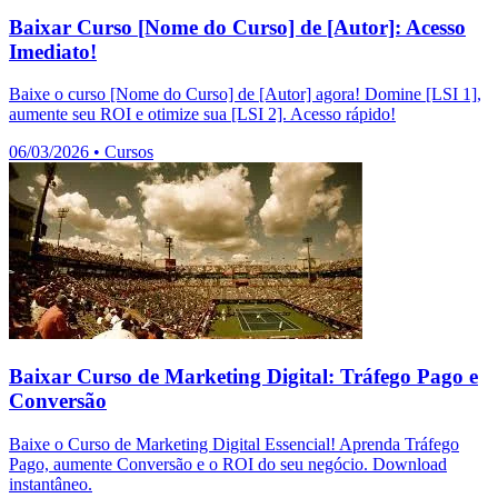
Baixar Curso [Nome do Curso] de [Autor]: Acesso
Imediato!
Baixe o curso [Nome do Curso] de [Autor] agora! Domine [LSI 1],
aumente seu ROI e otimize sua [LSI 2]. Acesso rápido!
06/03/2026
•
Cursos
Baixar Curso de Marketing Digital: Tráfego Pago e
Conversão
Baixe o Curso de Marketing Digital Essencial! Aprenda Tráfego
Pago, aumente Conversão e o ROI do seu negócio. Download
instantâneo.