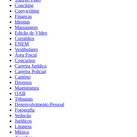
Coaching
Copywriting
Finanças
Idiomas
Maquiagem
Edição de Vídeo
Cursinhos
ENEM
Vestibulares
Área Fiscal
Concursos
Carreira Jurídica
Carreira Policial
Cartório
Diversos
Magistratura
OAB
Tribunais
Desenvolvimento Pessoal
Fotografia
Sedução
Jurídicos
Limpeza
Música