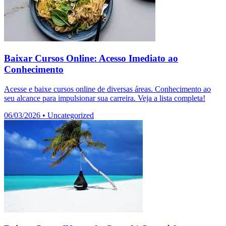
Baixar Cursos Online: Acesso Imediato ao
Conhecimento
Acesse e baixe cursos online de diversas áreas. Conhecimento ao
seu alcance para impulsionar sua carreira. Veja a lista completa!
06/03/2026
•
Uncategorized