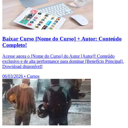
Baixar Curso [Nome do Curso] + Autor: Conteúdo
Completo!
Acesse agora o [Nome do Curso] do Autor [Autor]! Conteúdo
exclusivo e de alta performance para dominar [Benefício Principal].
Download disponível!
06/03/2026
•
Cursos