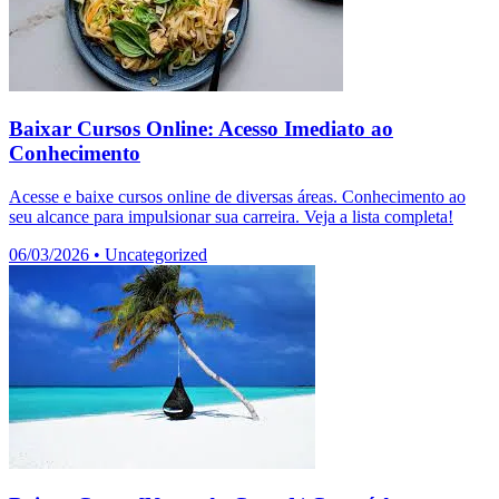
Baixar Cursos Online: Acesso Imediato ao
Conhecimento
Acesse e baixe cursos online de diversas áreas. Conhecimento ao
seu alcance para impulsionar sua carreira. Veja a lista completa!
06/03/2026
•
Uncategorized