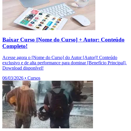
Baixar Curso [Nome do Curso] + Autor: Conteúdo
Completo!
Acesse agora o [Nome do Curso] do Autor [Autor]! Conteúdo
exclusivo e de alta performance para dominar [Benefício Principal].
Download disponível!
06/03/2026
•
Cursos