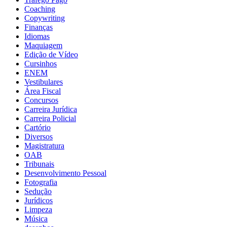
Coaching
Copywriting
Finanças
Idiomas
Maquiagem
Edição de Vídeo
Cursinhos
ENEM
Vestibulares
Área Fiscal
Concursos
Carreira Jurídica
Carreira Policial
Cartório
Diversos
Magistratura
OAB
Tribunais
Desenvolvimento Pessoal
Fotografia
Sedução
Jurídicos
Limpeza
Música