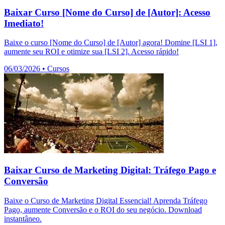
Baixar Curso [Nome do Curso] de [Autor]: Acesso
Imediato!
Baixe o curso [Nome do Curso] de [Autor] agora! Domine [LSI 1],
aumente seu ROI e otimize sua [LSI 2]. Acesso rápido!
06/03/2026
•
Cursos
Baixar Curso de Marketing Digital: Tráfego Pago e
Conversão
Baixe o Curso de Marketing Digital Essencial! Aprenda Tráfego
Pago, aumente Conversão e o ROI do seu negócio. Download
instantâneo.