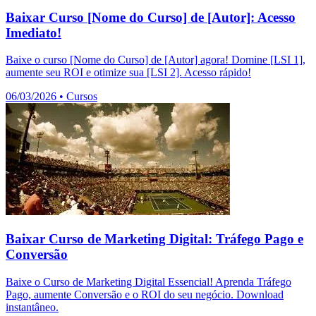
Baixar Curso [Nome do Curso] de [Autor]: Acesso
Imediato!
Baixe o curso [Nome do Curso] de [Autor] agora! Domine [LSI 1],
aumente seu ROI e otimize sua [LSI 2]. Acesso rápido!
06/03/2026
•
Cursos
Baixar Curso de Marketing Digital: Tráfego Pago e
Conversão
Baixe o Curso de Marketing Digital Essencial! Aprenda Tráfego
Pago, aumente Conversão e o ROI do seu negócio. Download
instantâneo.