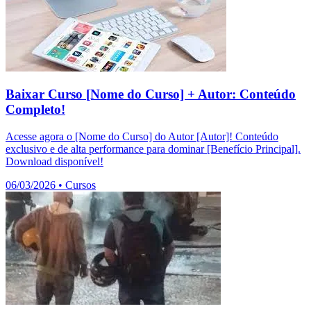
Baixar Curso [Nome do Curso] + Autor: Conteúdo
Completo!
Acesse agora o [Nome do Curso] do Autor [Autor]! Conteúdo
exclusivo e de alta performance para dominar [Benefício Principal].
Download disponível!
06/03/2026
•
Cursos