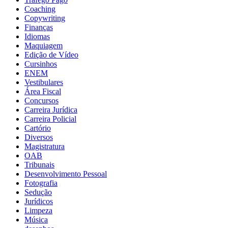
Coaching
Copywriting
Finanças
Idiomas
Maquiagem
Edição de Vídeo
Cursinhos
ENEM
Vestibulares
Área Fiscal
Concursos
Carreira Jurídica
Carreira Policial
Cartório
Diversos
Magistratura
OAB
Tribunais
Desenvolvimento Pessoal
Fotografia
Sedução
Jurídicos
Limpeza
Música