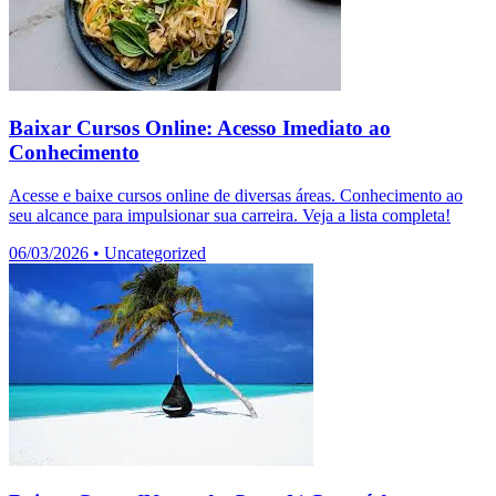
Baixar Cursos Online: Acesso Imediato ao
Conhecimento
Acesse e baixe cursos online de diversas áreas. Conhecimento ao
seu alcance para impulsionar sua carreira. Veja a lista completa!
06/03/2026
•
Uncategorized