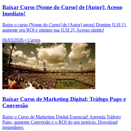
Baixar Curso [Nome do Curso] de [Autor]: Acesso
Imediato!
Baixe o curso [Nome do Curso] de [Autor] agora! Domine [LSI 1],
aumente seu ROI e otimize sua [LSI 2]. Acesso rápido!
06/03/2026
•
Cursos
Baixar Curso de Marketing Digital: Tráfego Pago e
Conversão
Baixe o Curso de Marketing Digital Essencial! Aprenda Tráfego
Pago, aumente Conversão e o ROI do seu negócio. Download
instantâneo.