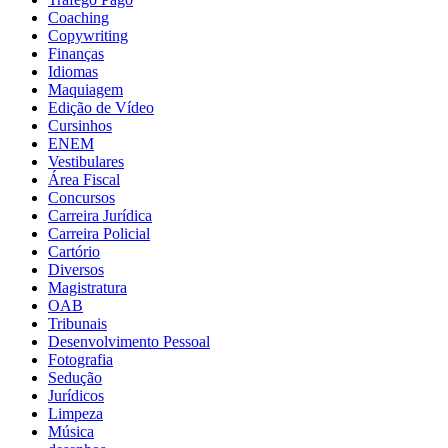
Coaching
Copywriting
Finanças
Idiomas
Maquiagem
Edição de Vídeo
Cursinhos
ENEM
Vestibulares
Área Fiscal
Concursos
Carreira Jurídica
Carreira Policial
Cartório
Diversos
Magistratura
OAB
Tribunais
Desenvolvimento Pessoal
Fotografia
Sedução
Jurídicos
Limpeza
Música