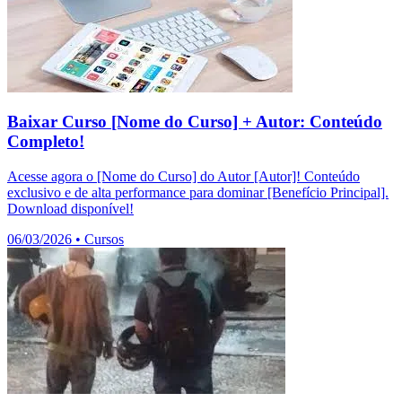
Baixar Curso [Nome do Curso] + Autor: Conteúdo
Completo!
Acesse agora o [Nome do Curso] do Autor [Autor]! Conteúdo
exclusivo e de alta performance para dominar [Benefício Principal].
Download disponível!
06/03/2026
•
Cursos