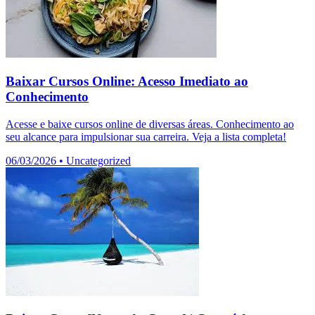
Baixar Cursos Online: Acesso Imediato ao
Conhecimento
Acesse e baixe cursos online de diversas áreas. Conhecimento ao
seu alcance para impulsionar sua carreira. Veja a lista completa!
06/03/2026
•
Uncategorized