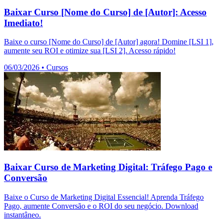
Baixar Curso [Nome do Curso] de [Autor]: Acesso
Imediato!
Baixe o curso [Nome do Curso] de [Autor] agora! Domine [LSI 1],
aumente seu ROI e otimize sua [LSI 2]. Acesso rápido!
06/03/2026
•
Cursos
Baixar Curso de Marketing Digital: Tráfego Pago e
Conversão
Baixe o Curso de Marketing Digital Essencial! Aprenda Tráfego
Pago, aumente Conversão e o ROI do seu negócio. Download
instantâneo.