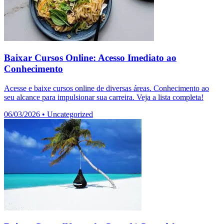
Baixar Cursos Online: Acesso Imediato ao
Conhecimento
Acesse e baixe cursos online de diversas áreas. Conhecimento ao
seu alcance para impulsionar sua carreira. Veja a lista completa!
06/03/2026
•
Uncategorized