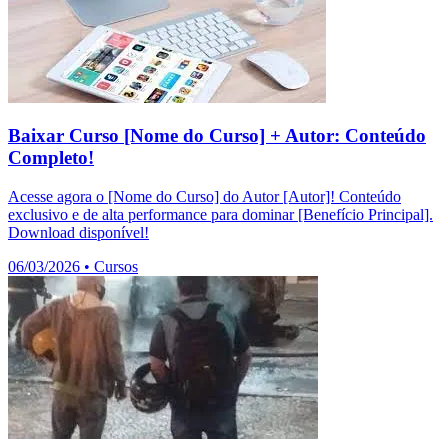
Baixar Curso [Nome do Curso] + Autor: Conteúdo
Completo!
Acesse agora o [Nome do Curso] do Autor [Autor]! Conteúdo
exclusivo e de alta performance para dominar [Benefício Principal].
Download disponível!
06/03/2026
•
Cursos