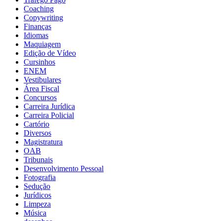
Coaching
Copywriting
Finanças
Idiomas
Maquiagem
Edição de Vídeo
Cursinhos
ENEM
Vestibulares
Área Fiscal
Concursos
Carreira Jurídica
Carreira Policial
Cartório
Diversos
Magistratura
OAB
Tribunais
Desenvolvimento Pessoal
Fotografia
Sedução
Jurídicos
Limpeza
Música