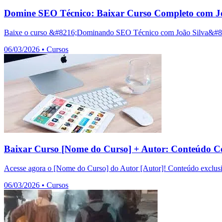
Domine SEO Técnico: Baixar Curso Completo com Jo
Baixe o curso &#8216;Dominando SEO Técnico com João Silva&#8217;
06/03/2026
•
Cursos
Baixar Curso [Nome do Curso] + Autor: Conteúdo C
Acesse agora o [Nome do Curso] do Autor [Autor]! Conteúdo exclusiv
06/03/2026
•
Cursos