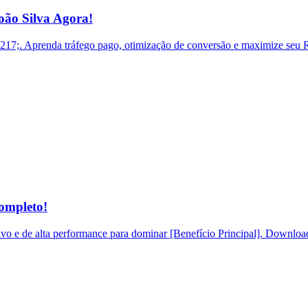
ão Silva Agora!
. Aprenda tráfego pago, otimização de conversão e maximize seu RO
ompleto!
o e de alta performance para dominar [Benefício Principal]. Download