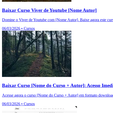
Baixar Curso Viver de Youtube [Nome Autor]
Domine o Viver de Youtube com [Nome Autor]. Baixe agora este curso
06/03/2026
•
Cursos
Baixar Curso [Nome do Curso + Autor]: Acesso Imedi
Acesse agora o curso [Nome do Curso + Autor] em formato download.
06/03/2026
•
Cursos