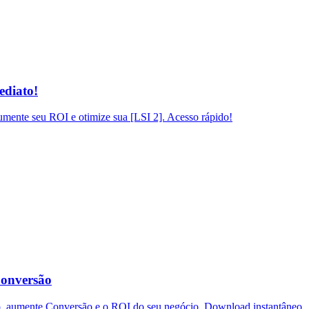
ediato!
mente seu ROI e otimize sua [LSI 2]. Acesso rápido!
Conversão
o, aumente Conversão e o ROI do seu negócio. Download instantâneo.