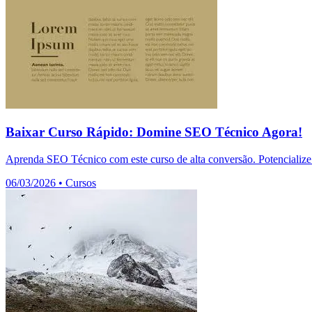
Baixar Curso Rápido: Domine SEO Técnico Agora!
Aprenda SEO Técnico com este curso de alta conversão. Potencialize 
06/03/2026
•
Cursos