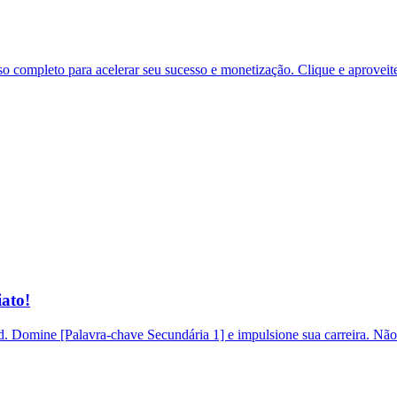
 completo para acelerar seu sucesso e monetização. Clique e aproveit
ato!
 Domine [Palavra-chave Secundária 1] e impulsione sua carreira. Não