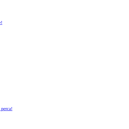
e!
 perca!