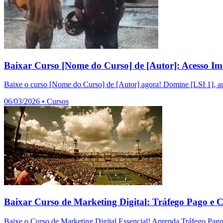
Baixar Curso [Nome do Curso] de [Autor]: Acesso Im
Baixe o curso [Nome do Curso] de [Autor] agora! Domine [LSI 1], au
06/03/2026
•
Cursos
Baixar Curso de Marketing Digital: Tráfego Pago e 
Baixe o Curso de Marketing Digital Essencial! Aprenda Tráfego Pag