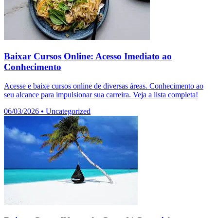
Baixar Cursos Online: Acesso Imediato ao
Conhecimento
Acesse e baixe cursos online de diversas áreas. Conhecimento ao
seu alcance para impulsionar sua carreira. Veja a lista completa!
06/03/2026
•
Uncategorized