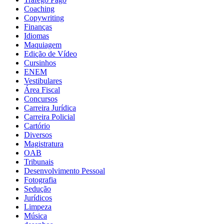
Coaching
Copywriting
Finanças
Idiomas
Maquiagem
Edição de Vídeo
Cursinhos
ENEM
Vestibulares
Área Fiscal
Concursos
Carreira Jurídica
Carreira Policial
Cartório
Diversos
Magistratura
OAB
Tribunais
Desenvolvimento Pessoal
Fotografia
Sedução
Jurídicos
Limpeza
Música