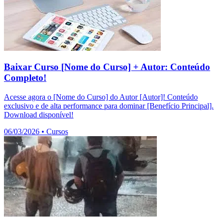
Baixar Curso [Nome do Curso] + Autor: Conteúdo
Completo!
Acesse agora o [Nome do Curso] do Autor [Autor]! Conteúdo
exclusivo e de alta performance para dominar [Benefício Principal].
Download disponível!
06/03/2026
•
Cursos