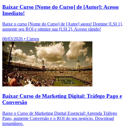
Baixar Curso [Nome do Curso] de [Autor]: Acesso
Imediato!
Baixe o curso [Nome do Curso] de [Autor] agora! Domine [LSI 1],
aumente seu ROI e otimize sua [LSI 2]. Acesso rápido!
06/03/2026
•
Cursos
Baixar Curso de Marketing Digital: Tráfego Pago e
Conversão
Baixe o Curso de Marketing Digital Essencial! Aprenda Tráfego
Pago, aumente Conversão e o ROI do seu negócio. Download
instantâneo.