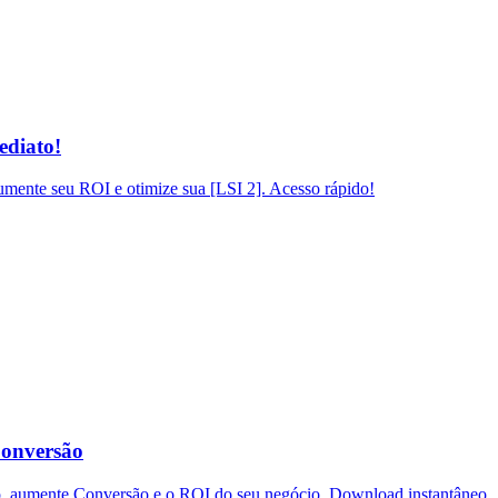
ediato!
mente seu ROI e otimize sua [LSI 2]. Acesso rápido!
Conversão
o, aumente Conversão e o ROI do seu negócio. Download instantâneo.