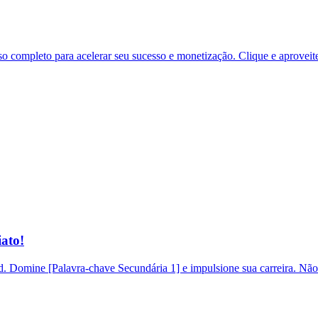
 completo para acelerar seu sucesso e monetização. Clique e aproveit
ato!
 Domine [Palavra-chave Secundária 1] e impulsione sua carreira. Não