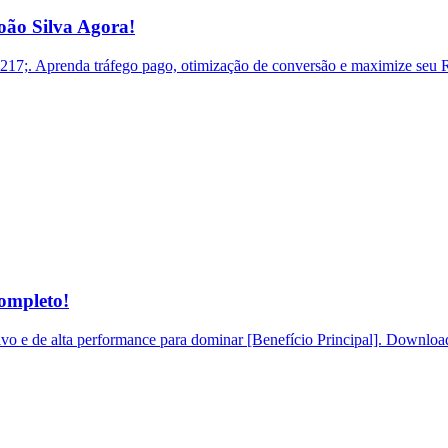
ão Silva Agora!
. Aprenda tráfego pago, otimização de conversão e maximize seu RO
ompleto!
o e de alta performance para dominar [Benefício Principal]. Download