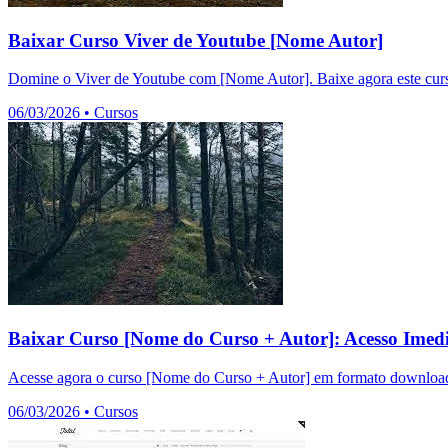
Baixar Curso Viver de Youtube [Nome Autor]
Domine o Viver de Youtube com [Nome Autor]. Baixe agora este curso
06/03/2026
•
Cursos
Baixar Curso [Nome do Curso + Autor]: Acesso Imedi
Acesse agora o curso [Nome do Curso + Autor] em formato download.
06/03/2026
•
Cursos