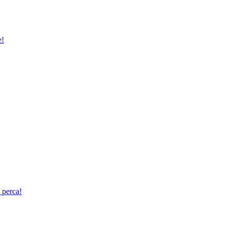
e!
 perca!