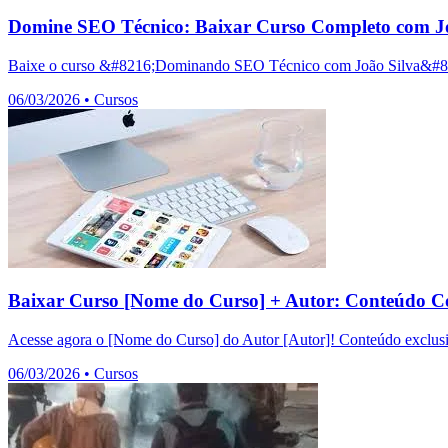
Domine SEO Técnico: Baixar Curso Completo com Jo
Baixe o curso &#8216;Dominando SEO Técnico com João Silva&#8217;
06/03/2026
•
Cursos
Baixar Curso [Nome do Curso] + Autor: Conteúdo C
Acesse agora o [Nome do Curso] do Autor [Autor]! Conteúdo exclusiv
06/03/2026
•
Cursos