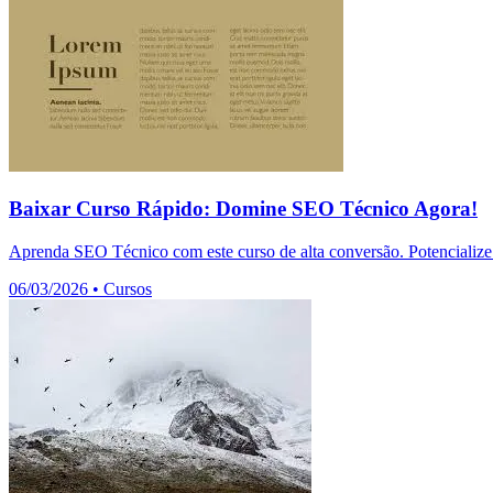
Baixar Curso Rápido: Domine SEO Técnico Agora!
Aprenda SEO Técnico com este curso de alta conversão. Potencialize 
06/03/2026
•
Cursos