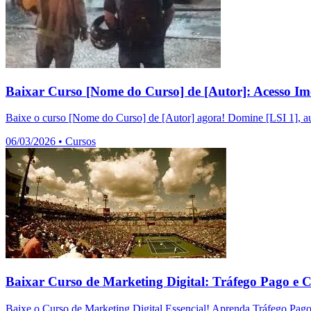
Baixar Curso [Nome do Curso] de [Autor]: Acesso Im
Baixe o curso [Nome do Curso] de [Autor] agora! Domine [LSI 1], au
06/03/2026
•
Cursos
Baixar Curso de Marketing Digital: Tráfego Pago e 
Baixe o Curso de Marketing Digital Essencial! Aprenda Tráfego Pag