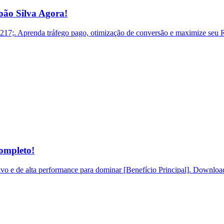
ão Silva Agora!
. Aprenda tráfego pago, otimização de conversão e maximize seu RO
ompleto!
o e de alta performance para dominar [Benefício Principal]. Download