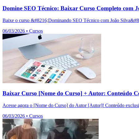
Domine SEO Técnico: Baixar Curso Completo com Jo
Baixe o curso &#8216;Dominando SEO Técnico com João Silva&#8217;
06/03/2026
•
Cursos
Baixar Curso [Nome do Curso] + Autor: Conteúdo C
Acesse agora o [Nome do Curso] do Autor [Autor]! Conteúdo exclusiv
06/03/2026
•
Cursos