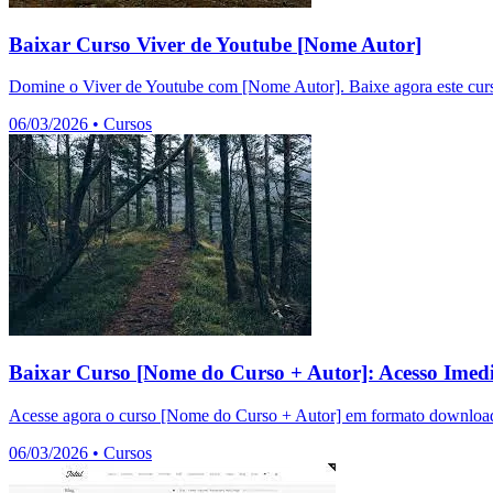
Baixar Curso Viver de Youtube [Nome Autor]
Domine o Viver de Youtube com [Nome Autor]. Baixe agora este curso
06/03/2026
•
Cursos
Baixar Curso [Nome do Curso + Autor]: Acesso Imedi
Acesse agora o curso [Nome do Curso + Autor] em formato download.
06/03/2026
•
Cursos