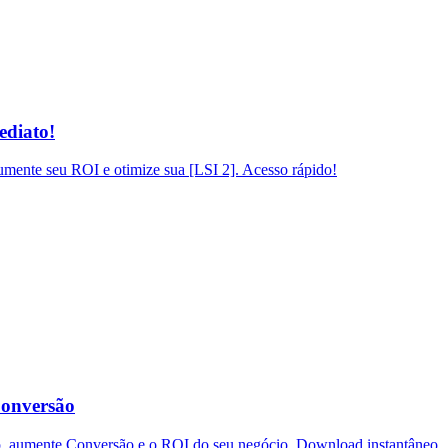
ediato!
mente seu ROI e otimize sua [LSI 2]. Acesso rápido!
Conversão
o, aumente Conversão e o ROI do seu negócio. Download instantâneo.