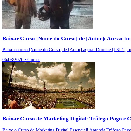
Baixar Curso [Nome do Curso] de [Autor]: Acesso Im
Baixe o curso [Nome do Curso] de [Autor] agora! Domine [LSI 1], au
06/03/2026
•
Cursos
Baixar Curso de Marketing Digital: Tráfego Pago e 
Baixe o Curso de Marketing Digital Essencial! Aprenda Tráfego Pag