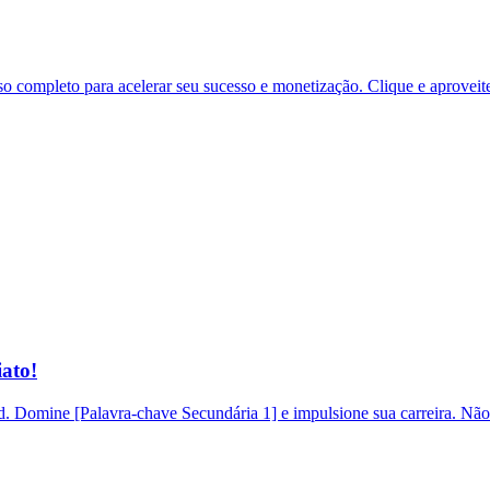
 completo para acelerar seu sucesso e monetização. Clique e aproveit
ato!
 Domine [Palavra-chave Secundária 1] e impulsione sua carreira. Não