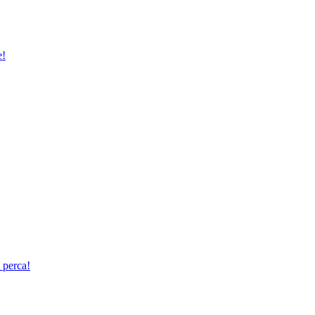
e!
 perca!