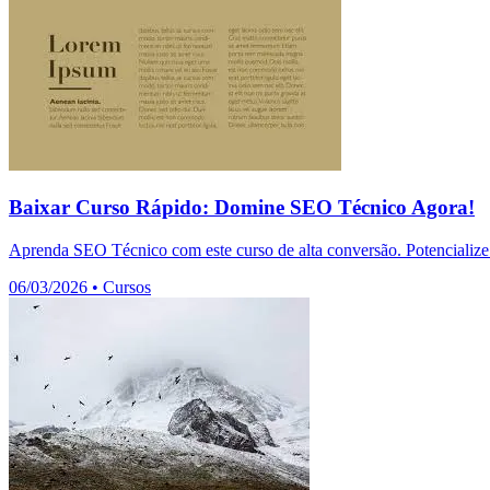
Baixar Curso Rápido: Domine SEO Técnico Agora!
Aprenda SEO Técnico com este curso de alta conversão. Potencialize 
06/03/2026
•
Cursos