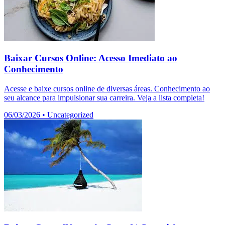
Baixar Cursos Online: Acesso Imediato ao
Conhecimento
Acesse e baixe cursos online de diversas áreas. Conhecimento ao
seu alcance para impulsionar sua carreira. Veja a lista completa!
06/03/2026
•
Uncategorized