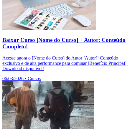
Baixar Curso [Nome do Curso] + Autor: Conteúdo
Completo!
Acesse agora o [Nome do Curso] do Autor [Autor]! Conteúdo
exclusivo e de alta performance para dominar [Benefício Principal].
Download disponível!
06/03/2026
•
Cursos