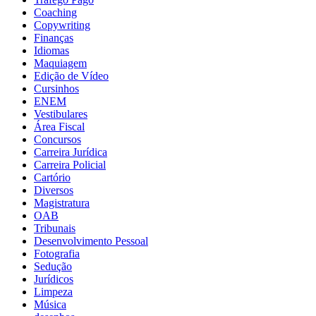
Coaching
Copywriting
Finanças
Idiomas
Maquiagem
Edição de Vídeo
Cursinhos
ENEM
Vestibulares
Área Fiscal
Concursos
Carreira Jurídica
Carreira Policial
Cartório
Diversos
Magistratura
OAB
Tribunais
Desenvolvimento Pessoal
Fotografia
Sedução
Jurídicos
Limpeza
Música