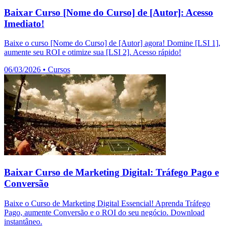
Baixar Curso [Nome do Curso] de [Autor]: Acesso
Imediato!
Baixe o curso [Nome do Curso] de [Autor] agora! Domine [LSI 1],
aumente seu ROI e otimize sua [LSI 2]. Acesso rápido!
06/03/2026
•
Cursos
Baixar Curso de Marketing Digital: Tráfego Pago e
Conversão
Baixe o Curso de Marketing Digital Essencial! Aprenda Tráfego
Pago, aumente Conversão e o ROI do seu negócio. Download
instantâneo.