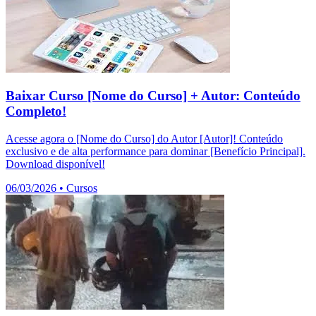
Baixar Curso [Nome do Curso] + Autor: Conteúdo
Completo!
Acesse agora o [Nome do Curso] do Autor [Autor]! Conteúdo
exclusivo e de alta performance para dominar [Benefício Principal].
Download disponível!
06/03/2026
•
Cursos