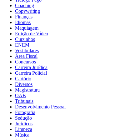
Coaching
Copywriting
Finanças
Idiomas
Maquiagem
Edição de Vídeo
Cursinhos
ENEM
Vestibulares
Área Fiscal
Concursos
Carreira Jurídica
Carreira Policial
Cartório
Diversos
Magistratura
OAB
Tribunais
Desenvolvimento Pessoal
Fotografia
Sedução
Jurídicos
Limpeza
Música