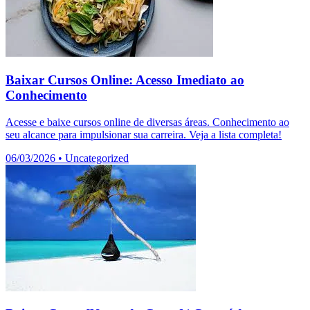
Baixar Cursos Online: Acesso Imediato ao
Conhecimento
Acesse e baixe cursos online de diversas áreas. Conhecimento ao
seu alcance para impulsionar sua carreira. Veja a lista completa!
06/03/2026
•
Uncategorized