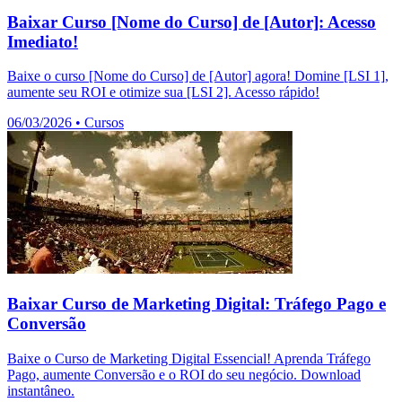
Baixar Curso [Nome do Curso] de [Autor]: Acesso
Imediato!
Baixe o curso [Nome do Curso] de [Autor] agora! Domine [LSI 1],
aumente seu ROI e otimize sua [LSI 2]. Acesso rápido!
06/03/2026
•
Cursos
Baixar Curso de Marketing Digital: Tráfego Pago e
Conversão
Baixe o Curso de Marketing Digital Essencial! Aprenda Tráfego
Pago, aumente Conversão e o ROI do seu negócio. Download
instantâneo.