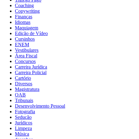
Coaching
Copywriting
Finanças
Idiomas
Maquiagem
Edição de Vídeo
Cursinhos
ENEM
Vestibulares
Área Fiscal
Concursos
Carreira Jurídica
Carreira Policial
Cartório
Diversos
Magistratura
OAB
Tribunais
Desenvolvimento Pessoal
Fotografia
Sedução
Jurídicos
Limpeza
Música