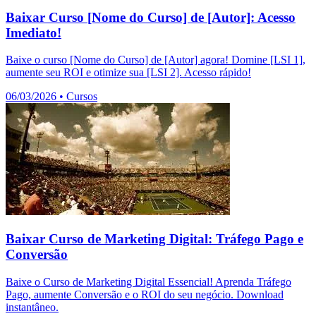
Baixar Curso [Nome do Curso] de [Autor]: Acesso
Imediato!
Baixe o curso [Nome do Curso] de [Autor] agora! Domine [LSI 1],
aumente seu ROI e otimize sua [LSI 2]. Acesso rápido!
06/03/2026
•
Cursos
Baixar Curso de Marketing Digital: Tráfego Pago e
Conversão
Baixe o Curso de Marketing Digital Essencial! Aprenda Tráfego
Pago, aumente Conversão e o ROI do seu negócio. Download
instantâneo.