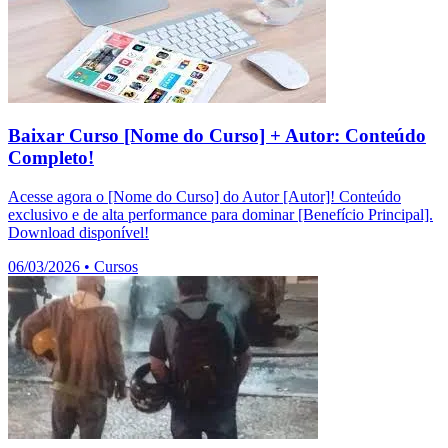
Baixar Curso [Nome do Curso] + Autor: Conteúdo
Completo!
Acesse agora o [Nome do Curso] do Autor [Autor]! Conteúdo
exclusivo e de alta performance para dominar [Benefício Principal].
Download disponível!
06/03/2026
•
Cursos