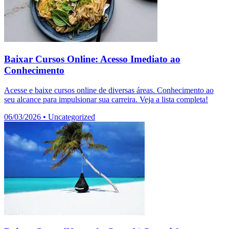
Baixar Cursos Online: Acesso Imediato ao
Conhecimento
Acesse e baixe cursos online de diversas áreas. Conhecimento ao
seu alcance para impulsionar sua carreira. Veja a lista completa!
06/03/2026
•
Uncategorized