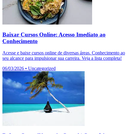
Baixar Cursos Online: Acesso Imediato ao
Conhecimento
Acesse e baixe cursos online de diversas áreas. Conhecimento ao
seu alcance para impulsionar sua carreira. Veja a lista completa!
06/03/2026
•
Uncategorized