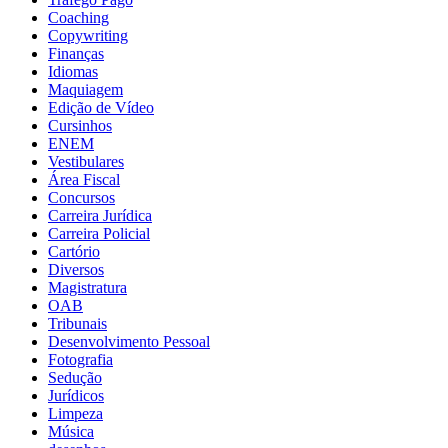
Coaching
Copywriting
Finanças
Idiomas
Maquiagem
Edição de Vídeo
Cursinhos
ENEM
Vestibulares
Área Fiscal
Concursos
Carreira Jurídica
Carreira Policial
Cartório
Diversos
Magistratura
OAB
Tribunais
Desenvolvimento Pessoal
Fotografia
Sedução
Jurídicos
Limpeza
Música