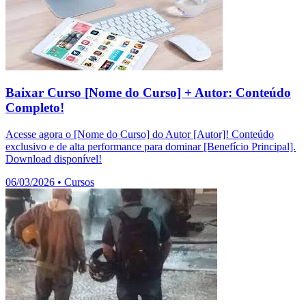
Baixar Curso [Nome do Curso] + Autor: Conteúdo
Completo!
Acesse agora o [Nome do Curso] do Autor [Autor]! Conteúdo
exclusivo e de alta performance para dominar [Benefício Principal].
Download disponível!
06/03/2026
•
Cursos