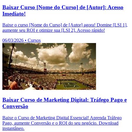
Baixar Curso [Nome do Curso] de [Autor]: Acesso
Imediato!
Baixe o curso [Nome do Curso] de [Autor] agora! Domine [LSI 1],
aumente seu ROI e otimize sua [LSI 2]. Acesso rápido!
06/03/2026
•
Cursos
Baixar Curso de Marketing Digital: Tráfego Pago e
Conversão
Baixe o Curso de Marketing Digital Essencial! Aprenda Tráfego
Pago, aumente Conversão e o ROI do seu negócio. Download
instantâneo.