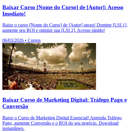
Baixar Curso [Nome do Curso] de [Autor]: Acesso
Imediato!
Baixe o curso [Nome do Curso] de [Autor] agora! Domine [LSI 1],
aumente seu ROI e otimize sua [LSI 2]. Acesso rápido!
06/03/2026
•
Cursos
Baixar Curso de Marketing Digital: Tráfego Pago e
Conversão
Baixe o Curso de Marketing Digital Essencial! Aprenda Tráfego
Pago, aumente Conversão e o ROI do seu negócio. Download
instantâneo.