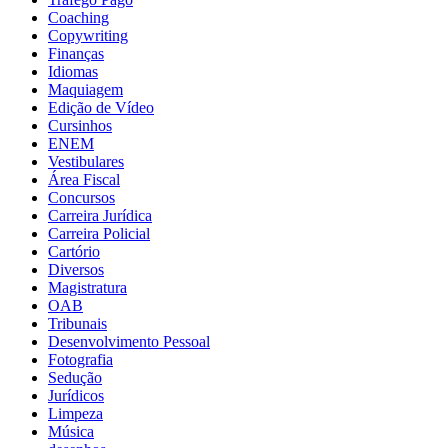
Coaching
Copywriting
Finanças
Idiomas
Maquiagem
Edição de Vídeo
Cursinhos
ENEM
Vestibulares
Área Fiscal
Concursos
Carreira Jurídica
Carreira Policial
Cartório
Diversos
Magistratura
OAB
Tribunais
Desenvolvimento Pessoal
Fotografia
Sedução
Jurídicos
Limpeza
Música