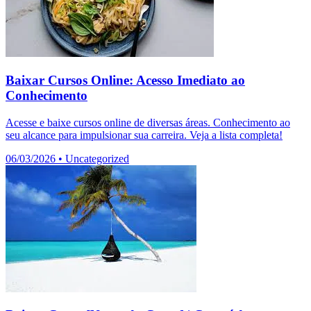
Baixar Cursos Online: Acesso Imediato ao
Conhecimento
Acesse e baixe cursos online de diversas áreas. Conhecimento ao
seu alcance para impulsionar sua carreira. Veja a lista completa!
06/03/2026
•
Uncategorized