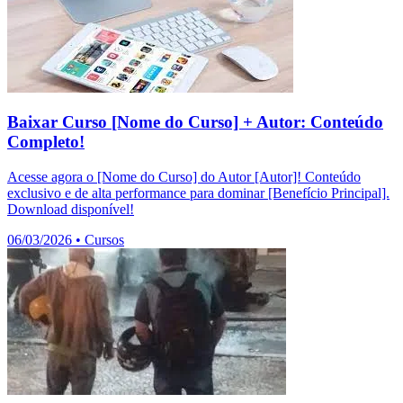
Baixar Curso [Nome do Curso] + Autor: Conteúdo
Completo!
Acesse agora o [Nome do Curso] do Autor [Autor]! Conteúdo
exclusivo e de alta performance para dominar [Benefício Principal].
Download disponível!
06/03/2026
•
Cursos