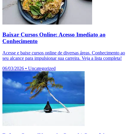
Baixar Cursos Online: Acesso Imediato ao
Conhecimento
Acesse e baixe cursos online de diversas áreas. Conhecimento ao
seu alcance para impulsionar sua carreira. Veja a lista completa!
06/03/2026
•
Uncategorized