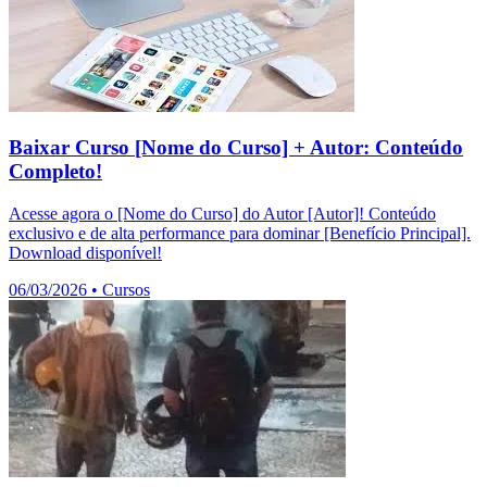
Baixar Curso [Nome do Curso] + Autor: Conteúdo
Completo!
Acesse agora o [Nome do Curso] do Autor [Autor]! Conteúdo
exclusivo e de alta performance para dominar [Benefício Principal].
Download disponível!
06/03/2026
•
Cursos