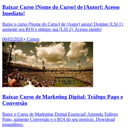
Baixar Curso [Nome do Curso] de [Autor]: Acesso
Imediato!
Baixe o curso [Nome do Curso] de [Autor] agora! Domine [LSI 1],
aumente seu ROI e otimize sua [LSI 2]. Acesso rápido!
06/03/2026
•
Cursos
Baixar Curso de Marketing Digital: Tráfego Pago e
Conversão
Baixe o Curso de Marketing Digital Essencial! Aprenda Tráfego
Pago, aumente Conversão e o ROI do seu negócio. Download
instantâneo.