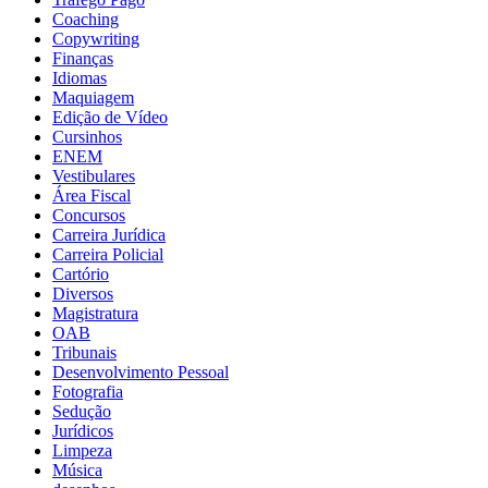
Coaching
Copywriting
Finanças
Idiomas
Maquiagem
Edição de Vídeo
Cursinhos
ENEM
Vestibulares
Área Fiscal
Concursos
Carreira Jurídica
Carreira Policial
Cartório
Diversos
Magistratura
OAB
Tribunais
Desenvolvimento Pessoal
Fotografia
Sedução
Jurídicos
Limpeza
Música