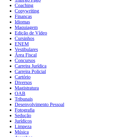
Coaching
Copywriting
Finanças
Idiomas
Maquiagem
Edição de Vídeo
Cursinhos
ENEM
Vestibulares
Área Fiscal
Concursos
Carreira Jurídica
Carreira Policial
Cartório
Diversos
Magistratura
OAB
Tribunais
Desenvolvimento Pessoal
Fotografia
Sedução
Jurídicos
Limpeza
Música