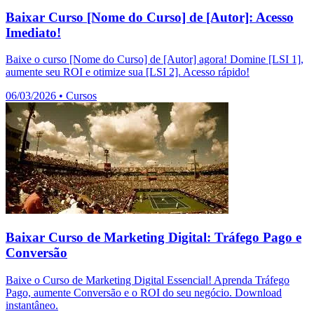
Baixar Curso [Nome do Curso] de [Autor]: Acesso
Imediato!
Baixe o curso [Nome do Curso] de [Autor] agora! Domine [LSI 1],
aumente seu ROI e otimize sua [LSI 2]. Acesso rápido!
06/03/2026
•
Cursos
Baixar Curso de Marketing Digital: Tráfego Pago e
Conversão
Baixe o Curso de Marketing Digital Essencial! Aprenda Tráfego
Pago, aumente Conversão e o ROI do seu negócio. Download
instantâneo.