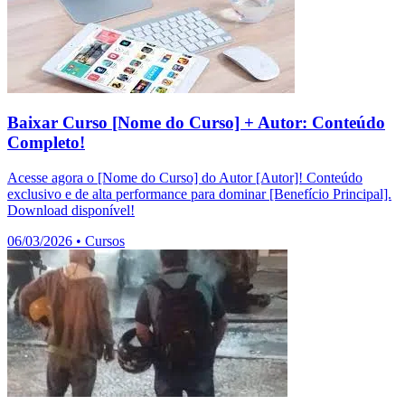
Baixar Curso [Nome do Curso] + Autor: Conteúdo
Completo!
Acesse agora o [Nome do Curso] do Autor [Autor]! Conteúdo
exclusivo e de alta performance para dominar [Benefício Principal].
Download disponível!
06/03/2026
•
Cursos