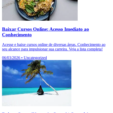
Baixar Cursos Online: Acesso Imediato ao
Conhecimento
Acesse e baixe cursos online de diversas áreas. Conhecimento ao
seu alcance para impulsionar sua carreira. Veja a lista completa!
06/03/2026
•
Uncategorized