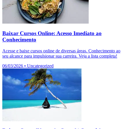
Baixar Cursos Online: Acesso Imediato ao
Conhecimento
Acesse e baixe cursos online de diversas áreas. Conhecimento ao
seu alcance para impulsionar sua carreira. Veja a lista completa!
06/03/2026
•
Uncategorized