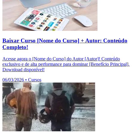
Baixar Curso [Nome do Curso] + Autor: Conteúdo
Completo!
Acesse agora o [Nome do Curso] do Autor [Autor]! Conteúdo
exclusivo e de alta performance para dominar [Benefício Principal].
Download disponível!
06/03/2026
•
Cursos