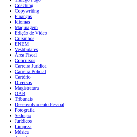
Coaching
Copywriting
Finanças
Idiomas
Maquiagem
Edição de Vídeo
Cursinhos
ENEM
Vestibulares
Área Fiscal
Concursos
Carreira Jurídica
Carreira Policial
Cartório
Diversos
Magistratura
OAB
Tribunais
Desenvolvimento Pessoal
Fotografia
Sedução
Jurídicos
Limpeza
Música