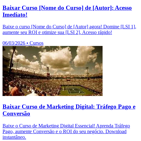
Baixar Curso [Nome do Curso] de [Autor]: Acesso
Imediato!
Baixe o curso [Nome do Curso] de [Autor] agora! Domine [LSI 1],
aumente seu ROI e otimize sua [LSI 2]. Acesso rápido!
06/03/2026
•
Cursos
Baixar Curso de Marketing Digital: Tráfego Pago e
Conversão
Baixe o Curso de Marketing Digital Essencial! Aprenda Tráfego
Pago, aumente Conversão e o ROI do seu negócio. Download
instantâneo.