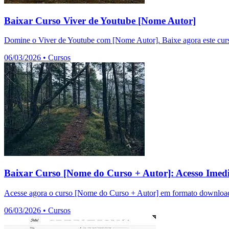
Baixar Curso Viver de Youtube [Nome Autor]
Domine o Viver de Youtube com [Nome Autor]. Baixe agora este curso
06/03/2026
•
Cursos
Baixar Curso [Nome do Curso + Autor]: Acesso Imedi
Acesse agora o curso [Nome do Curso + Autor] em formato download.
06/03/2026
•
Cursos