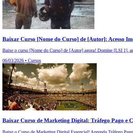
Baixar Curso [Nome do Curso] de [Autor]: Acesso Im
Baixe o curso [Nome do Curso] de [Autor] agora! Domine [LSI 1], au
06/03/2026
•
Cursos
Baixar Curso de Marketing Digital: Tráfego Pago e 
Baixe o Curso de Marketing Digital Essencial! Aprenda Tráfego Pag