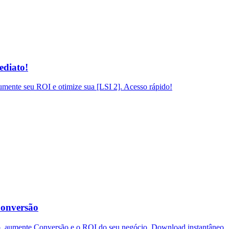
ediato!
mente seu ROI e otimize sua [LSI 2]. Acesso rápido!
Conversão
o, aumente Conversão e o ROI do seu negócio. Download instantâneo.