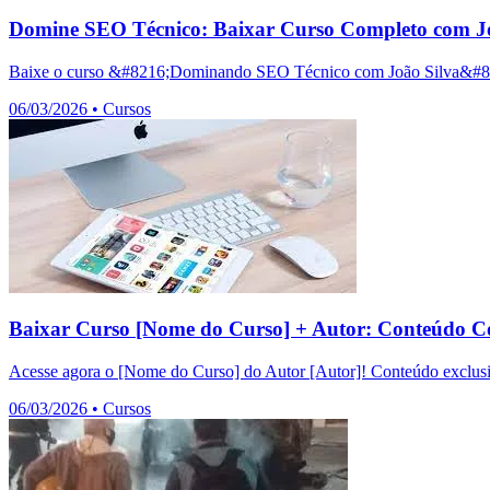
Domine SEO Técnico: Baixar Curso Completo com Jo
Baixe o curso &#8216;Dominando SEO Técnico com João Silva&#8217;
06/03/2026
•
Cursos
Baixar Curso [Nome do Curso] + Autor: Conteúdo C
Acesse agora o [Nome do Curso] do Autor [Autor]! Conteúdo exclusiv
06/03/2026
•
Cursos