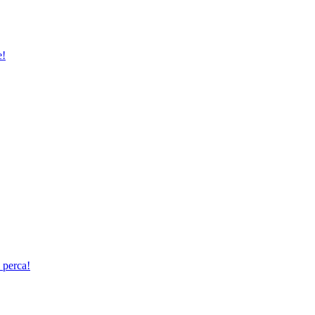
e!
 perca!