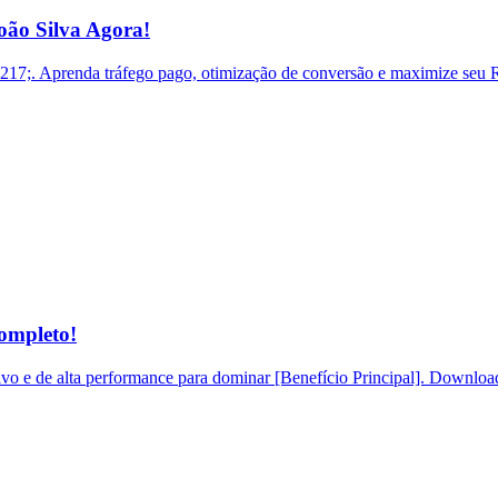
ão Silva Agora!
. Aprenda tráfego pago, otimização de conversão e maximize seu RO
ompleto!
o e de alta performance para dominar [Benefício Principal]. Download