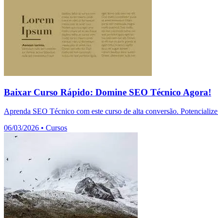
Baixar Curso Rápido: Domine SEO Técnico Agora!
Aprenda SEO Técnico com este curso de alta conversão. Potencialize 
06/03/2026
•
Cursos