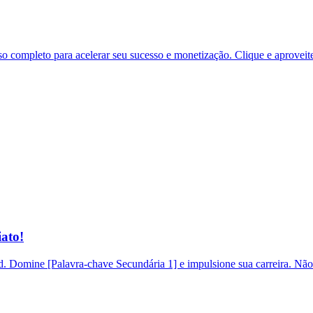
 completo para acelerar seu sucesso e monetização. Clique e aproveit
ato!
 Domine [Palavra-chave Secundária 1] e impulsione sua carreira. Não