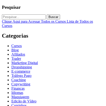
Pesquisar
Buscar
Clique Aqui para Acessar Todos os Cursos
Lista de Todos os
Cursos
Categorias
Cursos
Blog
Afiliados
Trader
Marketing Digital
Dropshipping
E-commerce
Tráfego Pago
Coaching
Copywriting
Finanças
Idiomas
Maquiagem
Edição de Vídeo
Cursinhos