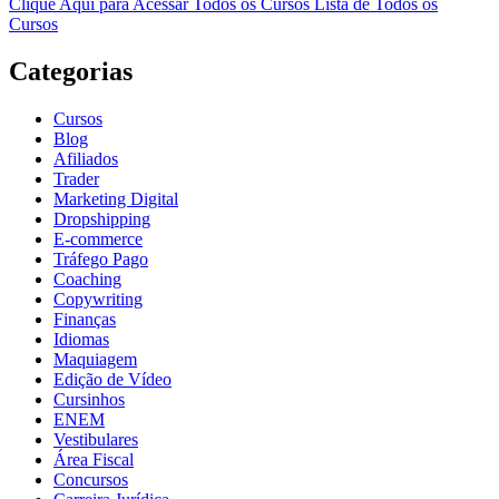
Clique Aqui para Acessar Todos os Cursos
Lista de Todos os
Cursos
Categorias
Cursos
Blog
Afiliados
Trader
Marketing Digital
Dropshipping
E-commerce
Tráfego Pago
Coaching
Copywriting
Finanças
Idiomas
Maquiagem
Edição de Vídeo
Cursinhos
ENEM
Vestibulares
Área Fiscal
Concursos