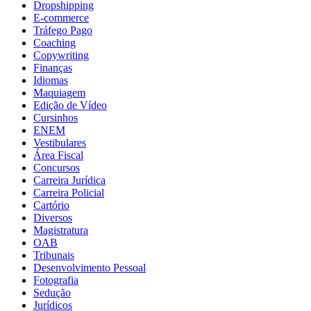
Dropshipping
E-commerce
Tráfego Pago
Coaching
Copywriting
Finanças
Idiomas
Maquiagem
Edição de Vídeo
Cursinhos
ENEM
Vestibulares
Área Fiscal
Concursos
Carreira Jurídica
Carreira Policial
Cartório
Diversos
Magistratura
OAB
Tribunais
Desenvolvimento Pessoal
Fotografia
Sedução
Jurídicos