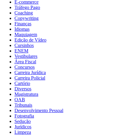
E-commerce
Tráfego Pago
Coaching
Copywriting
Finanças
Idiomas
Maquiagem
Edição de Vídeo
Cursinhos
ENEM
Vestibulares
Área Fiscal
Concursos
Carreira Jurídica
Carreira Policial
Cartório
Diversos
Magistratura
OAB
Tribunais
Desenvolvimento Pessoal
Fotografia
Sedução
Jurídicos
Limpeza