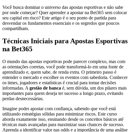
Você busca dominar o universo das apostas esportivas e não sabe
por onde começar? Quer aprender a apostar na Bet365 sem colocar
seu capital em risco? Este artigo é o seu ponto de partida para
desvendar os fundamentos essenciais e os segredos que poucos
compartilham.
Técnicas Iniciais para Apostas Esportivas
na Bet365
O mundo das apostas esportivas pode parecer complexo, mas com
as orientações corretas, você pode transformá-lo em uma fonte de
aprendizado e, quem sabe, de renda extra. O primeiro passo é
entender o mercado e escolher os eventos com sabedoria. Conhecer
os times, jogadores e estatísticas é crucial para tomar decisões
informadas. A
gestão de banca
é, sem dúvida, um dos pilares mais
importantes para quem deseja ter sucesso a longo prazo, evitando
perdas desnecessárias.
Imagine poder apostar com confiança, sabendo que você está
utilizando estratégias sólidas para minimizar riscos. Este curso
aborda exatamente isso, ensinando desde os conceitos básicos até
técnicas mais avançadas para maximizar suas chances de sucesso.
Aprenda a identificar valor nas odds e a importância de uma análise