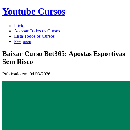
Youtube Cursos
Início
Acessar Todos os Cursos
Lista Todos os Cursos
Pesquisar
Baixar Curso Bet365: Apostas Esportivas
Sem Risco
Publicado em: 04/03/2026