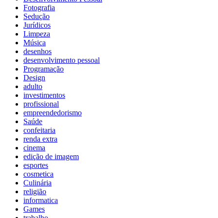
Fotografia
Sedução
Jurídicos
Limpeza
Música
desenhos
desenvolvimento pessoal
Programação
Design
adulto
investimentos
profissional
empreendedorismo
Saúde
confeitaria
renda extra
cinema
edição de imagem
esportes
cosmetica
Culinária
religião
informatica
Games
trabalho