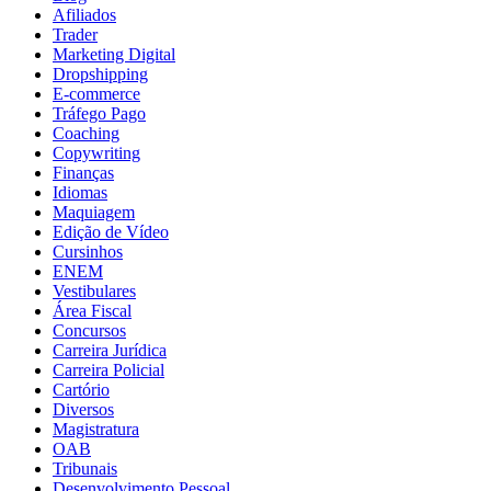
Afiliados
Trader
Marketing Digital
Dropshipping
E-commerce
Tráfego Pago
Coaching
Copywriting
Finanças
Idiomas
Maquiagem
Edição de Vídeo
Cursinhos
ENEM
Vestibulares
Área Fiscal
Concursos
Carreira Jurídica
Carreira Policial
Cartório
Diversos
Magistratura
OAB
Tribunais
Desenvolvimento Pessoal