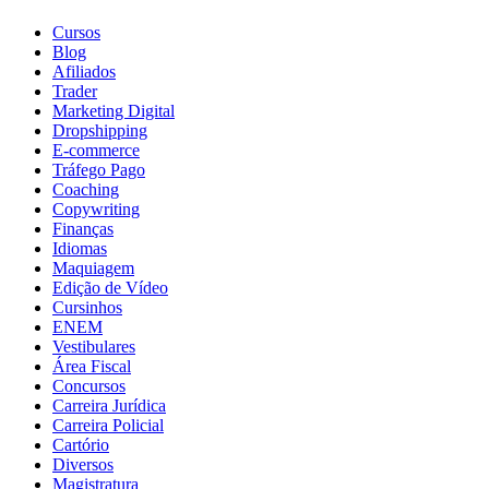
Cursos
Blog
Afiliados
Trader
Marketing Digital
Dropshipping
E-commerce
Tráfego Pago
Coaching
Copywriting
Finanças
Idiomas
Maquiagem
Edição de Vídeo
Cursinhos
ENEM
Vestibulares
Área Fiscal
Concursos
Carreira Jurídica
Carreira Policial
Cartório
Diversos
Magistratura